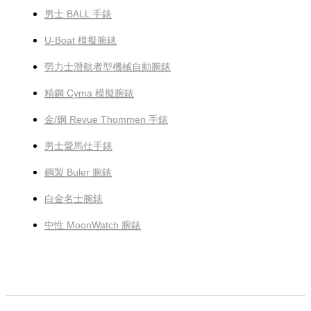
男士 BALL 手錶
U-Boat 模擬腕錶
勞力士潛航者型機械自動腕錶
精鋼 Cyma 模擬腕錶
金/鋼 Revue Thommen 手錶
男士愛馬仕手錶
鋼製 Buler 腕錶
白金名士腕錶
中性 MoonWatch 腕錶