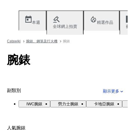
本週
精選作品
全球網上拍賣
藝
Catawiki
腕錶、鋼筆及打火機
腕錶
腕錶
副類別
顯示更多
IWC腕錶
勞力士腕錶
卡地亞腕錶
人氣腕錶