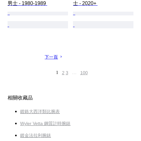
男士 - 1980-1989 
士 - 2020+ 
下一頁
1
2
3
…
100
相關收藏品
鍍鉻大西洋類比腕表
Wyler Vetta 鋼質計時腕錶
鍍金法拉利腕錶