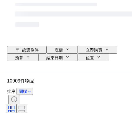
篩選條件
底價
立即購買
预算
結束日期
位置
品牌
錶殼直徑
錶帶長度
物品
原產國
物料
10909件物品
性別
狀態
時期
證明
標題
款式
排序
關聯
訂裝
版
語言
顏色
錶芯
時代
物品尺碼
鑽石類型
錶帶材質
型號