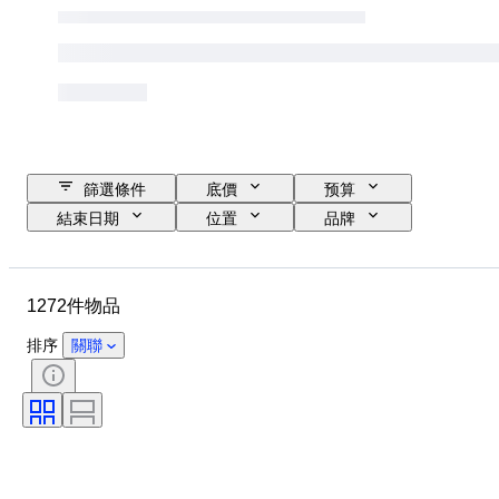
篩選條件
底價
预算
結束日期
位置
品牌
物品
原產國
物料
狀態
額外
時期
1272件物品
顏色
比例
控制
電源
鐵路公司
時代
排序
關聯