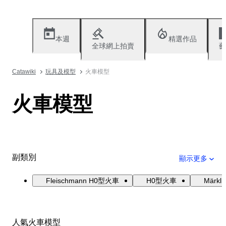
本週
精選作品
全球網上拍賣
藝
Catawiki
玩具及模型
火車模型
火車模型
副類別
顯示更多
Fleischmann H0型火車
H0型火車
Märk
人氣火車模型