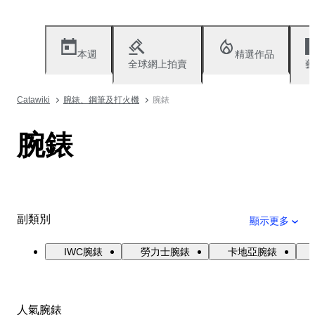
本週
精選作品
全球網上拍賣
藝
Catawiki
腕錶、鋼筆及打火機
腕錶
腕錶
副類別
顯示更多
IWC腕錶
勞力士腕錶
卡地亞腕錶
人氣腕錶