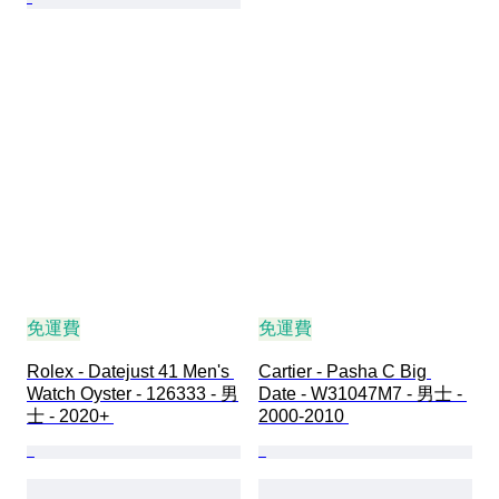
免運費
免運費
Rolex - Datejust 41 Men's 
Cartier - Pasha C Big 
Watch Oyster - 126333 - 男
Date - W31047M7 - 男士 - 
士 - 2020+ 
2000-2010 