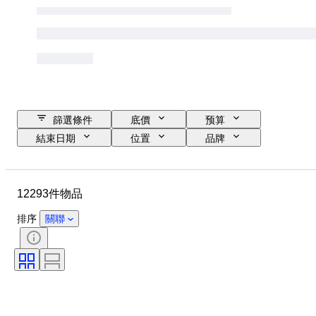
篩選條件
底價
预算
結束日期
位置
品牌
錶殼直徑
錶帶長度
物品
原產國
物料
性別
12293件物品
狀態
時期
證明
標題
版
語言
排序
關聯
顏色
錶芯
錶帶材質
時代
電力儲備
自鳴鐘
原件/副本
汽車用品類型
型號