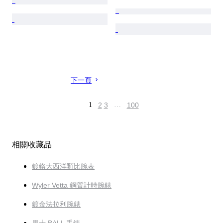
下一頁
1
2
3
…
100
相關收藏品
鍍鉻大西洋類比腕表
Wyler Vetta 鋼質計時腕錶
鍍金法拉利腕錶