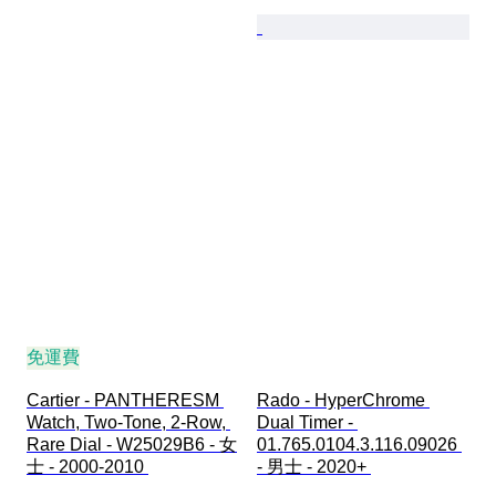
免運費
Cartier - PANTHERESM 
Rado - HyperChrome 
Watch, Two-Tone, 2-Row, 
Dual Timer - 
Rare Dial - W25029B6 - 女
01.765.0104.3.116.09026 
士 - 2000-2010 
- 男士 - 2020+ 