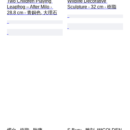
Two Children Playing 
Wildlife Decorative 
Leapfrog – After Milo - 
Sculpture - 32 cm - 樹脂
28.8 cm - 青銅色, 大理石