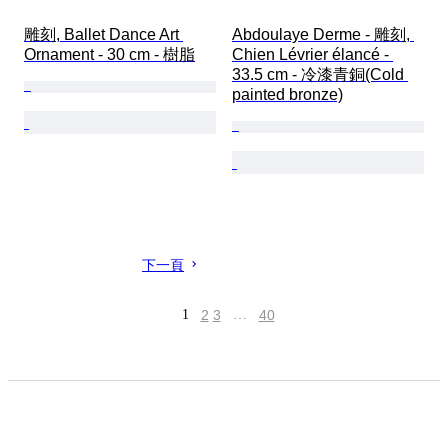
雕刻, Ballet Dance Art 
Abdoulaye Derme - 雕刻, 
Ornament - 30 cm - 樹脂
Chien Lévrier élancé - 
33.5 cm - 冷漆青銅(Cold 
painted bronze)
下一頁
1
2
3
…
40