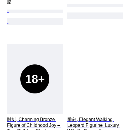
脂
18+
雕刻, Charming Bronze 
雕刻, Elegant Walking 
Figure of Childhood Joy – 
Leopard Figurine  Luxury 