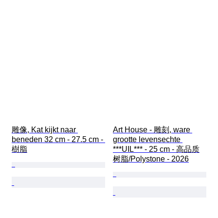
雕像, Kat kijkt naar 
Art House - 雕刻, ware 
beneden 32 cm - 27.5 cm - 
grootte levensechte 
樹脂
***UIL*** - 25 cm - 高品质
树脂/Polystone - 2026