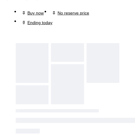
Buy now
No reserve price
Ending today