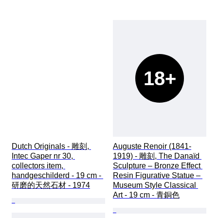
18+
Dutch Originals - 雕刻, 
Auguste Renoir (1841-
Intec Gaper nr 30, 
1919) - 雕刻, The Danaïd 
collectors item, 
Sculpture – Bronze Effect 
handgeschilderd - 19 cm - 
Resin Figurative Statue – 
研磨的天然石材 - 1974
Museum Style Classical 
Art - 19 cm - 青銅色