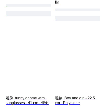
脂
雕像, funny gnome with 
雕刻, Boy and girl - 22.5 
sunglasses - 41 cm - 聚树
cm - Polystone