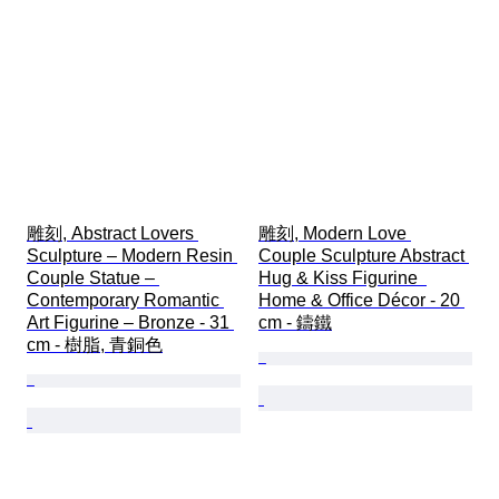
雕刻, Abstract Lovers 
雕刻, Modern Love 
Sculpture – Modern Resin 
Couple Sculpture Abstract 
Couple Statue – 
Hug & Kiss Figurine  
Contemporary Romantic 
Home & Office Décor - 20 
Art Figurine – Bronze - 31 
cm - 鑄鐵
cm - 樹脂, 青銅色