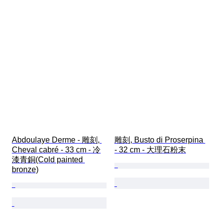
Abdoulaye Derme - 雕刻, 
雕刻, Busto di Proserpina 
Cheval cabré - 33 cm - 冷
- 32 cm - 大理石粉末
漆青銅(Cold painted 
bronze)