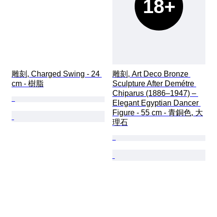
18+
雕刻, Charged Swing - 24 
雕刻, Art Deco Bronze 
cm - 樹脂
Sculpture After Demétre 
Chiparus (1886–1947) – 
Elegant Egyptian Dancer 
Figure - 55 cm - 青銅色, 大
理石