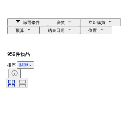
篩選條件
底價
立即購買
预算
結束日期
位置
尺寸
尺寸
品牌
物品
原產國
物料
959件物品
性別
狀態
時期
證明
標題
款式
排序
關聯
簽名
顏色
藝術家
出售者：
原件/副本
物品尺碼
時代
創作者