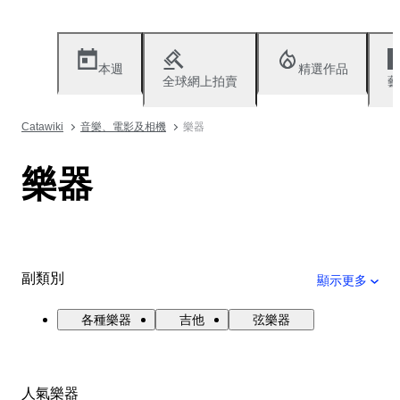
本週
精選作品
全球網上拍賣
藝
Catawiki
音樂、電影及相機
樂器
樂器
副類別
顯示更多
各種樂器
吉他
弦樂器
人氣樂器