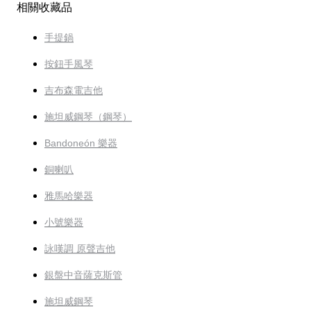
相關收藏品
手提鍋
按鈕手風琴
吉布森電吉他
施坦威鋼琴（鋼琴）
Bandoneón 樂器
銅喇叭
雅馬哈樂器
小號樂器
詠嘆調 原聲吉他
銀盤中音薩克斯管
施坦威鋼琴