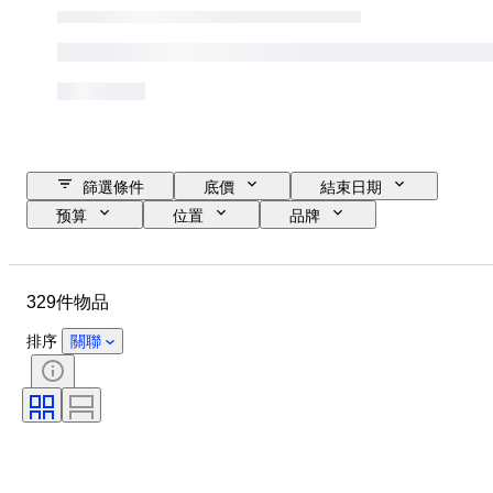
篩選條件
底價
結束日期
预算
位置
品牌
物品
原產國
物料
狀態
額外
時期
329件物品
款式
時代
已測試及運作中
排序
關聯