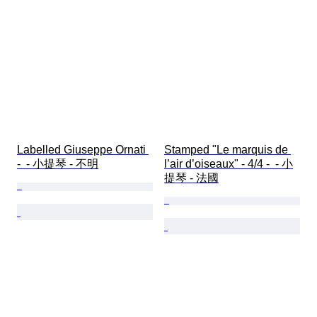
Labelled Giuseppe Ornati 
Stamped "Le marquis de 
-  - 小提琴 - 不明
l’air d’oiseaux" - 4/4 -  - 小
提琴 - 法國