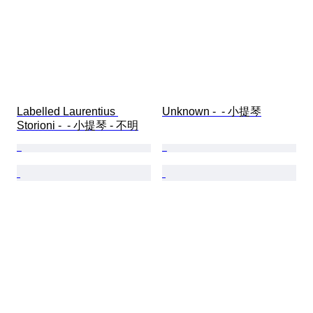
Labelled Laurentius 
Unknown -  - 小提琴
Storioni -  - 小提琴 - 不明