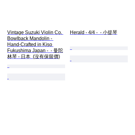
Vintage Suzuki Violin Co. 
Herald - 4/4 -  - 小提琴
Bowlback Mandolin - 
Hand-Crafted in Kiso 
Fukushima Japan -  - 曼陀
林琴 - 日本  (沒有保留價)