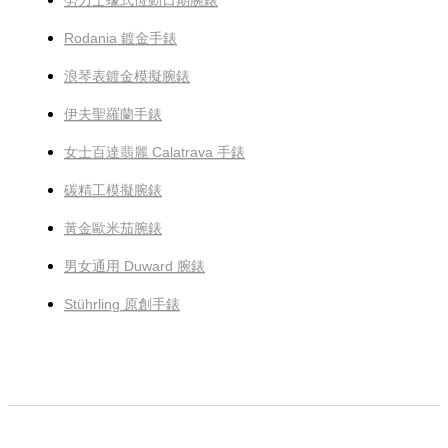
勞力士蠔式恆動日期腕錶
Rodania 鍍金手錶
浪琴表鍍金模擬腕錶
伊夫聖羅蘭手錶
女士百達翡麗 Calatrava 手錶
碳精工模擬腕錶
黃金歐米茄腕錶
男女通用 Duward 腕錶
Stührling 原創手錶