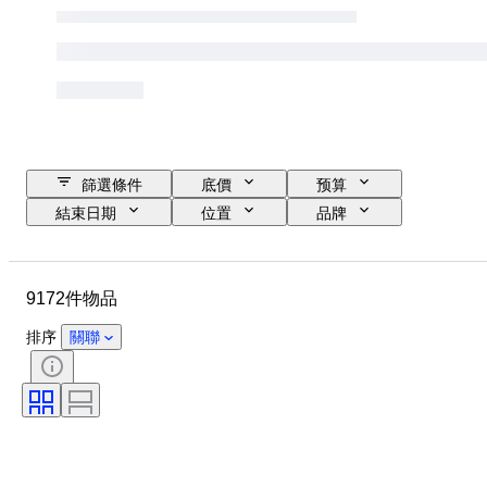
篩選條件
底價
预算
結束日期
位置
品牌
錶殼直徑
錶帶長度
物品
原產國
物料
性別
9172件物品
狀態
額外
時期
證明
訂裝
顏色
排序
關聯
錶芯
錶帶材質
時代
電力儲備
自鳴鐘
原件/副本
汽車用品類型
時鐘類型
型號