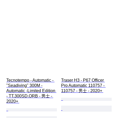
Tecnotempo - Automatic - 
Traser H3 - P67 Officer 
"Seadiving" 300M -
Pro Automatic 110757 - 
Automatic -Limited Edition 
110757 - 男士 - 2020+ 
- TT.300SD.ORB - 男士 - 
2020+ 