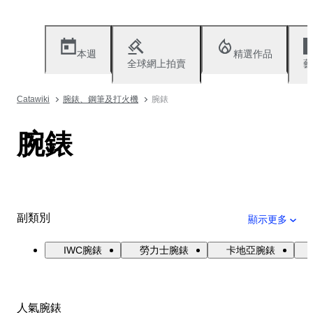
本週
精選作品
全球網上拍賣
藝
Catawiki
腕錶、鋼筆及打火機
腕錶
腕錶
副類別
顯示更多
IWC腕錶
勞力士腕錶
卡地亞腕錶
人氣腕錶