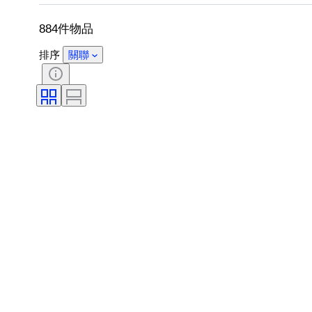
出售者：
原件/副本
軍事組織
884件物品
排序
關聯