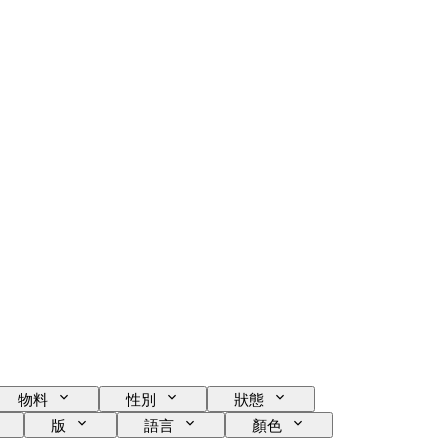
物料
性別
狀態
版
語言
顏色