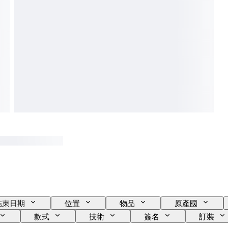
結束日期
位置
物品
原產國
款式
技術
簽名
訂裝