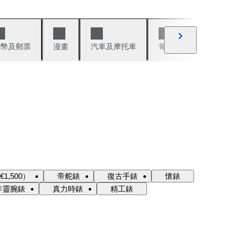
錢幣及郵票
漫畫
汽車及摩托車
葡萄酒與烈酒
,500）
帝舵錶
復古手錶
懷錶
年靈腕錶
真力時錶
精工錶