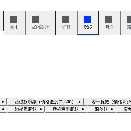
藝術
室內設計
珠寶
腕錶
時尚
基礎款腕錶（價格低於€1,500）
奢華腕錶（價格高於€1
沛納海腕錶
泰格豪雅腕錶
浪琴錶
百