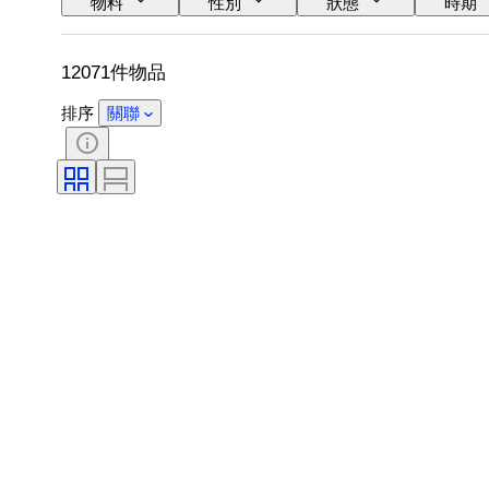
物料
性別
狀態
時期
時代
電力儲備
自鳴鐘
12071件物品
排序
關聯