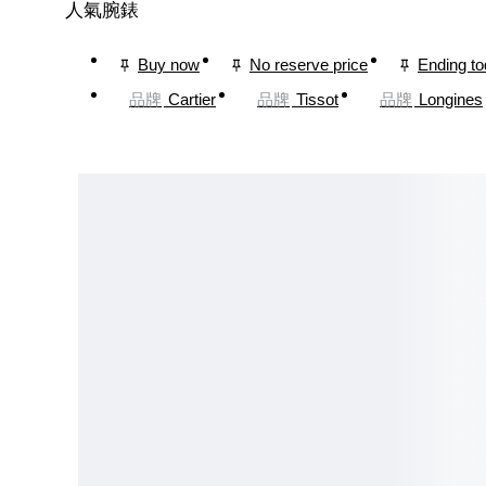
人氣腕錶
Buy now
No reserve price
Ending t
品牌
Cartier
品牌
Tissot
品牌
Longines