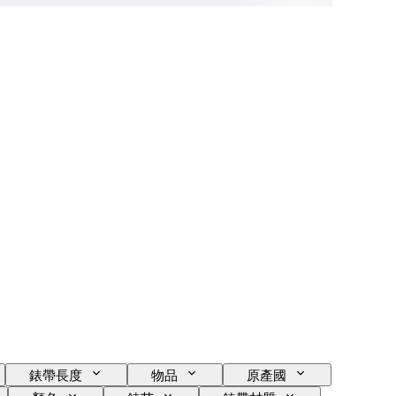
錶帶長度
物品
原產國