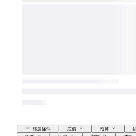
篩選條件
底價
预算