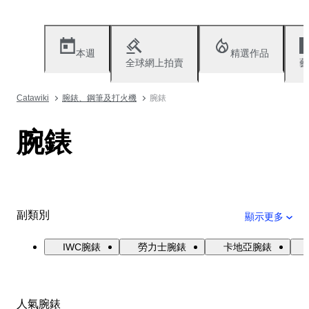
本週
精選作品
全球網上拍賣
藝
Catawiki
腕錶、鋼筆及打火機
腕錶
腕錶
副類別
顯示更多
IWC腕錶
勞力士腕錶
卡地亞腕錶
人氣腕錶