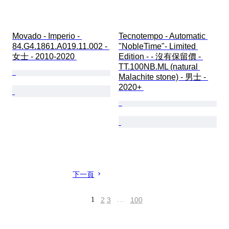
Movado - Imperio - 
Tecnotempo - Automatic 
84.G4.1861.A019.11.002 - 
"NobleTime"- Limited 
女士 - 2010-2020 
Edition - - 沒有保留價 - 
TT.100NB.ML (natural 
Malachite stone) - 男士 - 
2020+ 
下一頁
1
2
3
…
100