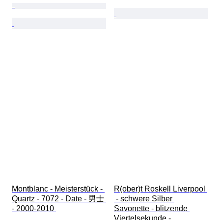
Montblanc - Meisterstück - 
R(ober)t Roskell Liverpool 
Quartz - 7072 - Date - 男士 
 - schwere Silber 
- 2000-2010 
Savonette - blitzende 
Viertelsekunde - 