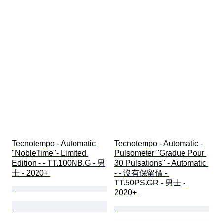
Tecnotempo - Automatic 
Tecnotempo - Automatic - 
"NobleTime"- Limited 
Pulsometer "Gradue Pour 
Edition - - TT.100NB.G - 男
30 Pulsations" - Automatic 
士 - 2020+ 
- - 沒有保留價 - 
TT.50PS.GR - 男士 - 
2020+ 