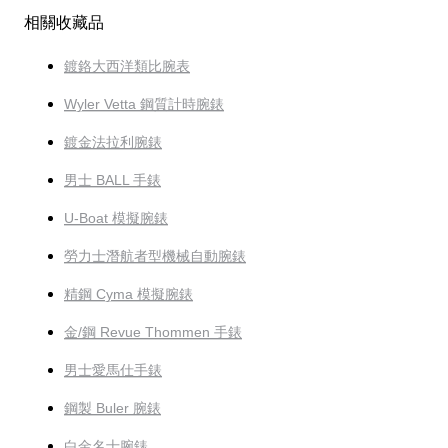
相關收藏品
鍍鉻大西洋類比腕表
Wyler Vetta 鋼質計時腕錶
鍍金法拉利腕錶
男士 BALL 手錶
U-Boat 模擬腕錶
勞力士潛航者型機械自動腕錶
精鋼 Cyma 模擬腕錶
金/鋼 Revue Thommen 手錶
男士愛馬仕手錶
鋼製 Buler 腕錶
白金名士腕錶