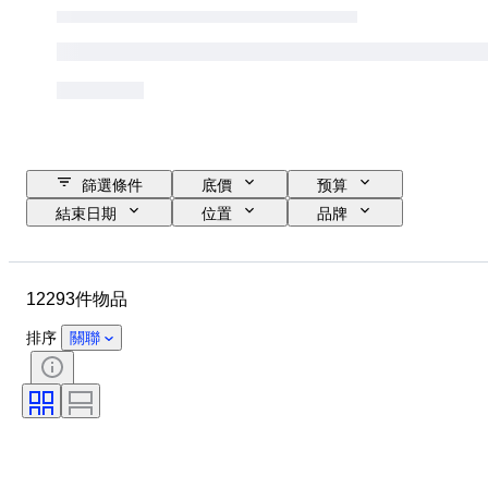
篩選條件
底價
预算
結束日期
位置
品牌
錶殼直徑
錶帶長度
物品
原產國
物料
性別
12293件物品
狀態
時期
證明
標題
版
語言
排序
關聯
顏色
錶芯
錶帶材質
時代
電力儲備
自鳴鐘
原件/副本
汽車用品類型
型號