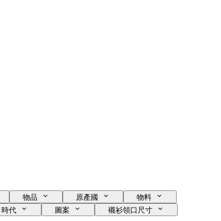
物品
原產國
物料
時代
圖案
襯衫領口尺寸