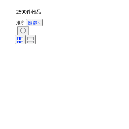
包括配件
鞋尺寸
2590件物品
排序
關聯