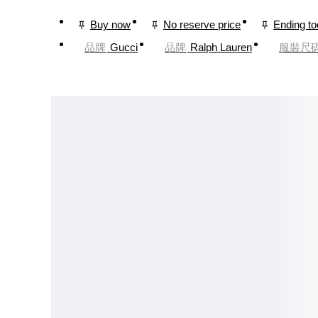
Buy now
No reserve price
Ending t
品牌
Gucci
品牌
Ralph Lauren
服裝尺