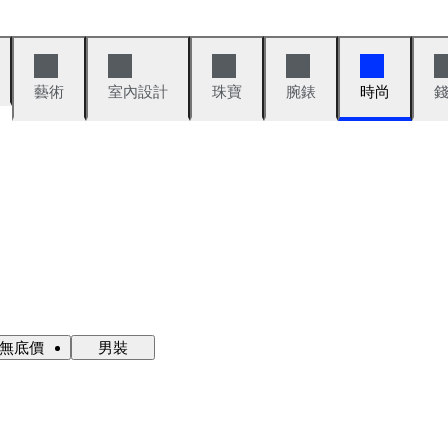
藝術
室內設計
珠寶
腕錶
時尚
·無底價
男裝