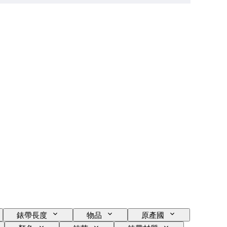
錶帶長度
物品
原產國