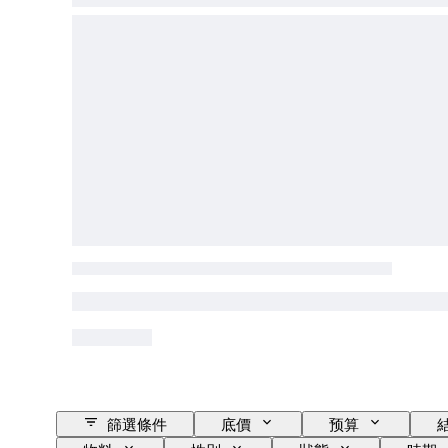
篩選條件
底價
预算