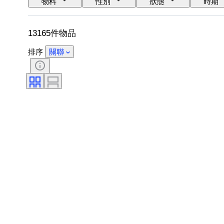
物料
性別
狀態
時期
時代
電力儲備
自鳴鐘
13165件物品
排序
關聯