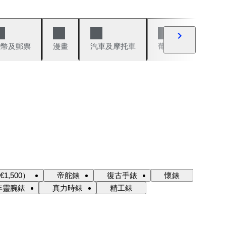
錢幣及郵票
漫畫
汽車及摩托車
葡萄酒與烈酒
,500）
帝舵錶
復古手錶
懷錶
年靈腕錶
真力時錶
精工錶