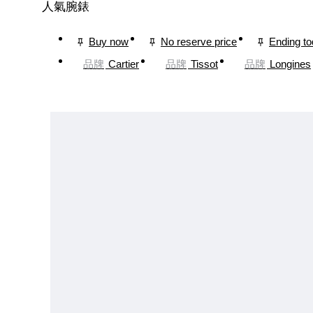
人氣腕錶
Buy now
No reserve price
Ending t
品牌
Cartier
品牌
Tissot
品牌
Longines