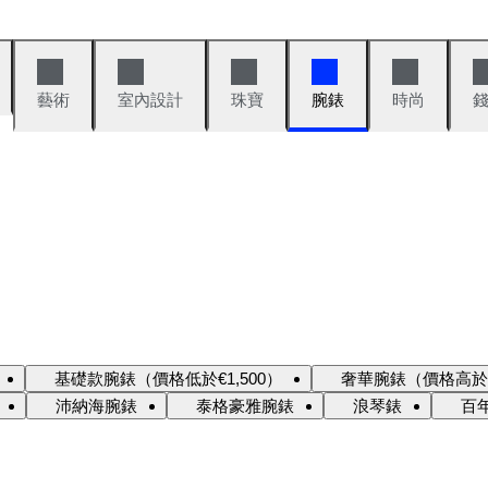
藝術
室內設計
珠寶
腕錶
時尚
基礎款腕錶（價格低於€1,500）
奢華腕錶（價格高於€1
沛納海腕錶
泰格豪雅腕錶
浪琴錶
百