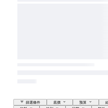
篩選條件
底價
预算