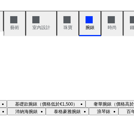
藝術
室內設計
珠寶
腕錶
時尚
基礎款腕錶（價格低於€1,500）
奢華腕錶（價格高於€1
沛納海腕錶
泰格豪雅腕錶
浪琴錶
百