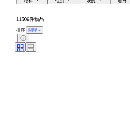
物料
性別
狀態
額外
錶芯
錶帶材質
時代
11509件物品
排序
關聯