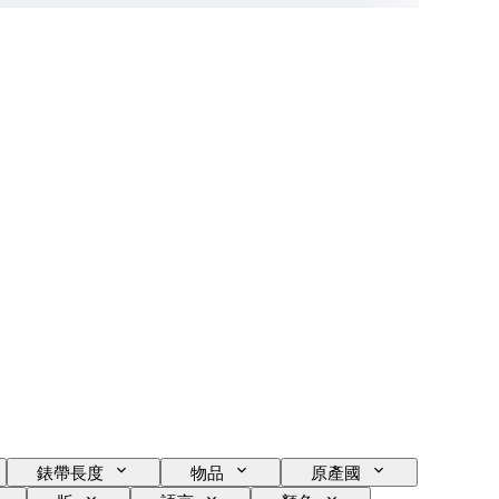
錶帶長度
物品
原產國