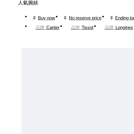
人氣腕錶
Buy now
No reserve price
Ending t
品牌
Cartier
品牌
Tissot
品牌
Longines