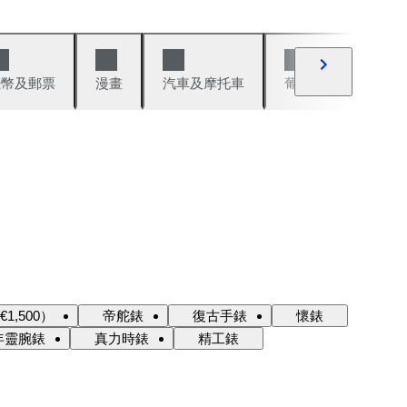
錢幣及郵票
漫畫
汽車及摩托車
葡萄酒與烈酒
,500）
帝舵錶
復古手錶
懷錶
年靈腕錶
真力時錶
精工錶