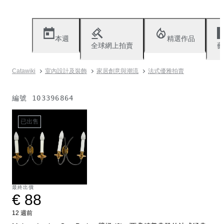
本週
精選作品
全球網上拍賣
藝
Catawiki
室內設計及裝飾
家居創意與潮流
法式優雅拍賣
編號
103396864
已出售
最終出價
€ 88
12 週前