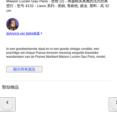
Maison Lucien Gau Paris - 壁燈 (2) - 两盏精美典雅的法式经典
壁灯 - 型号 4132 - Liens 系列 - 黃銅, 青銅色, 鍍金, 塑料 - 高 32
cm
專
家
由Annick van Itallie精選
In een goedwerkende staat en in een goede vintage conditie, een
prachtige set chique Franse bronzen messing vergulde klassieke
wandampen van de Franse fabrikant Maison Lucien Gau Paris, model
4132 Liens collectie. Op de achterkant de fabrikant logo. De verkoopprijs
ligt rond de 1000 euro per wandlamp zagen wij online. De laatste twee
foto's zijn van hun 2018 catalogus, en deze wandlampen konden in
顯示所有資訊
verschillende kleurstellingen besteld worden. Noot: Krasjes, vlekjes,
enkele minuscule lakbeschadigingen en mogelijke licht verbogen. De
witte kunststof kaars buisjes hebben leeftijd en hebben een paar
slijtageplekjes. Zie goed alle foto's voordat u gaat bieden. Afmetingen:
類似物品
Hoogte 32 cm x Breedte 27 cm x Diepte 14 cm. Lichtbron: De vier E14
gloeilampen zitten bij deze wandlampen. Beide lampen hebben lange
elektra snoeren, welke aan elkaar verbonden zijn. Beide lampen zitten
aan één ongeaarde stekker en beide hebben een lichtschakelaar aan de
elektra snoeren. Notitie: * Conditie passend bij de leeftijd en het gebruik,
met de gebruikelijke gebruikssporen. * Bekijk de foto’s zorgvuldig voor
een correct beeld van het aangeboden object en de exacte staat. * U
koopt het artikel in de staat zoals weergegeven op de foto’s en formaten