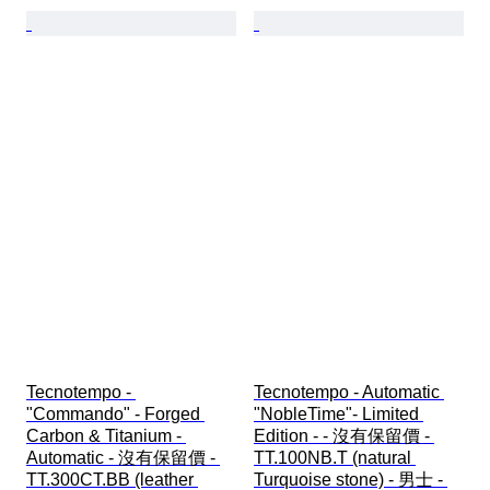
Tecnotempo - 
Tecnotempo - Automatic 
"Commando" - Forged 
"NobleTime"- Limited 
Carbon & Titanium - 
Edition - - 沒有保留價 - 
Automatic - 沒有保留價 - 
TT.100NB.T (natural 
TT.300CT.BB (leather 
Turquoise stone) - 男士 - 