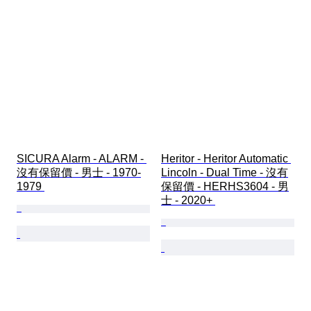
SICURA Alarm - ALARM - 
Heritor - Heritor Automatic 
沒有保留價 - 男士 - 1970-
Lincoln - Dual Time - 沒有
1979 
保留價 - HERHS3604 - 男
士 - 2020+ 