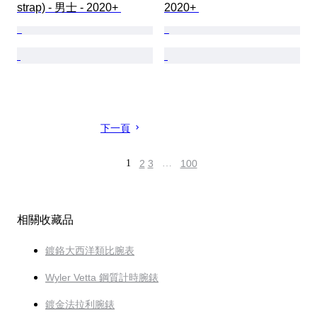
strap) - 男士 - 2020+ 
2020+ 
下一頁
1
2
3
…
100
相關收藏品
鍍鉻大西洋類比腕表
Wyler Vetta 鋼質計時腕錶
鍍金法拉利腕錶