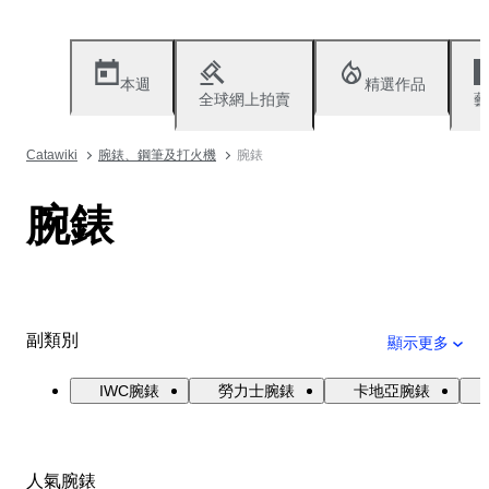
本週
精選作品
全球網上拍賣
藝
Catawiki
腕錶、鋼筆及打火機
腕錶
腕錶
副類別
顯示更多
IWC腕錶
勞力士腕錶
卡地亞腕錶
人氣腕錶