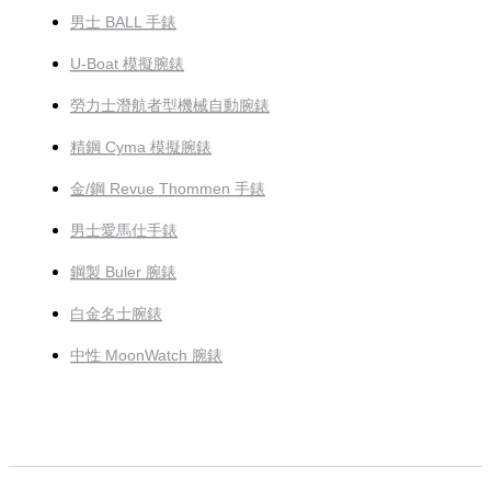
男士 BALL 手錶
U-Boat 模擬腕錶
勞力士潛航者型機械自動腕錶
精鋼 Cyma 模擬腕錶
金/鋼 Revue Thommen 手錶
男士愛馬仕手錶
鋼製 Buler 腕錶
白金名士腕錶
中性 MoonWatch 腕錶