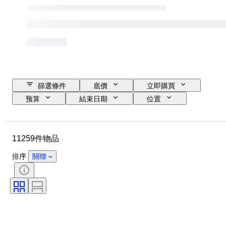
篩選條件
底價
立即購買
预算
結束日期
位置
品牌
錶殼直徑
錶帶長度
物品
原產國
物料
11259件物品
性別
狀態
額外
時期
證明
標題
排序
關聯
訂裝
版
語言
顏色
錶芯
錶帶材質
時代
型號