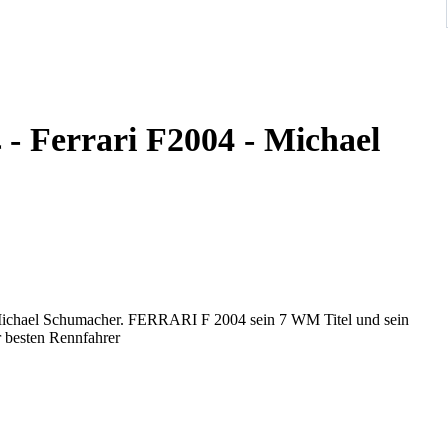
 Ferrari F2004 - Michael
on Michael Schumacher. FERRARI F 2004 sein 7 WM Titel und sein
r besten Rennfahrer