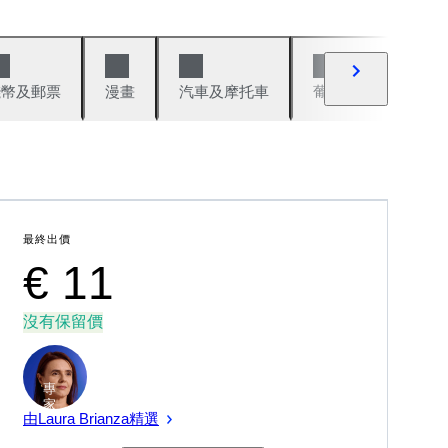
錢幣及郵票
漫畫
汽車及摩托車
葡萄酒與烈酒
最終出價
€ 11
沒有保留價
專
家
由Laura Brianza精選