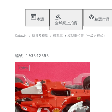
本週
精選作品
全球網上拍賣
Catawiki
玩具及模型
模型車
模型車拍賣（一級方程式）
編號
103542555
已出售