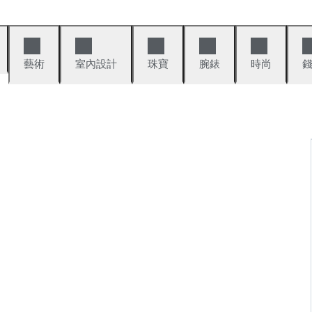
藝術
室內設計
珠寶
腕錶
時尚