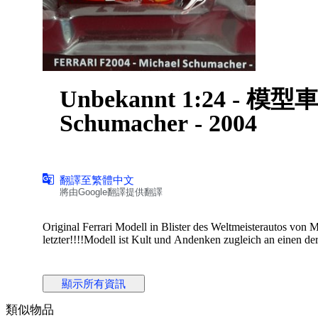
Unbekannt 1:24 - 模型車 -
Schumacher - 2004
翻譯至繁體中文
將由Google翻譯提供翻譯
Original Ferrari Modell in Blister des Weltmeisterautos v
letzter!!!!Modell ist Kult und Andenken zugleich an einen de
顯示所有資訊
類似物品