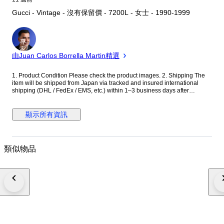
Gucci - Vintage - 沒有保留價 - 7200L - 女士 - 1990-1999
專
家
由Juan Carlos Borrella Martin精選
1. Product Condition Please check the product images. 2. Shipping The
item will be shipped from Japan via tracked and insured international
shipping (DHL / FedEx / EMS, etc.) within 1–3 business days after
payment is confirmed. The tracking number will be provided after
dispatch. The item will be carefully packed with protective materials and
waterproof packaging. 3. Customs & Import Taxes This item is shipped as
顯示所有資訊
DDU (Delivered Duty Unpaid). Any customs duties, import taxes, VAT, and
handling fees charged by your country are the buyer’s responsibility.
These charges are not included in the item price or shipping cost. Please
check your local customs regulations for details. 4. Returns Due to the
類似物品
nature of vintage and pre-owned items, returns are generally not
accepted. However, if the item is significantly not as described or arrives
damaged, we will handle the case in accordance with Catawiki’s policies.
Please carefully review all photos and descriptions before placing your
bid, as signs of age, wear, and minor imperfections are to be expected.