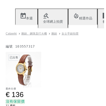
本週
精選作品
全球網上拍賣
藝
Catawiki
腕錶、鋼筆及打火機
腕錶
女士手錶拍賣
編號
103557317
已出售
最終出價
€ 136
沒有保留價
11 週前