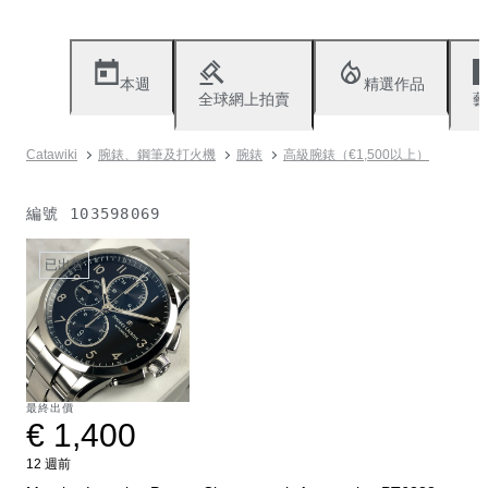
本週
精選作品
全球網上拍賣
藝
Catawiki
腕錶、鋼筆及打火機
腕錶
高級腕錶（€1,500以上）
編號
103598069
已出售
最終出價
€ 1,400
12 週前