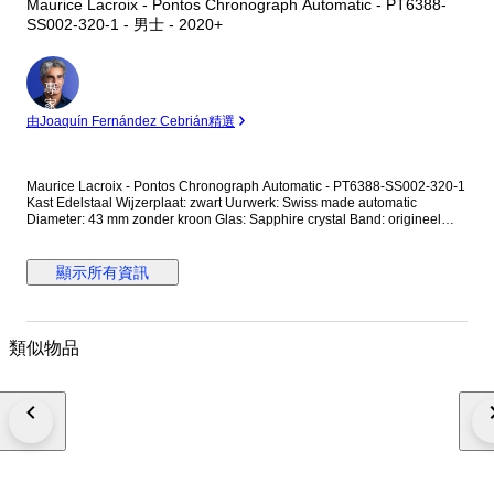
Maurice Lacroix - Pontos Chronograph Automatic - PT6388-
SS002-320-1 - 男士 - 2020+
專
家
由Joaquín Fernández Cebrián精選
Maurice Lacroix - Pontos Chronograph Automatic - PT6388-SS002-320-1
Kast Edelstaal Wijzerplaat: zwart Uurwerk: Swiss made automatic
Diameter: 43 mm zonder kroon Glas: Sapphire crystal Band: origineel
edelstalen band Wristsize: 21 cm Staat: Nieuwstaat! Garantie: 1 jaar "de
Horlogemeesters" Wordt geleverd in originele box. Aangetekende en
verzekerde verzending (DHL-express).
顯示所有資訊
類似物品