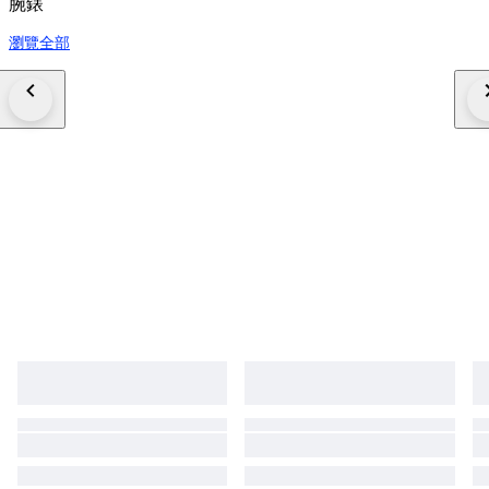
腕錶
瀏覽全部