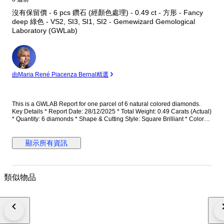
沒有保留價 - 6 pcs 鑽石 (經顏色處理) - 0.49 ct - 方形 - Fancy
deep 綠色 - VS2, SI3, SI1, SI2 - Gemewizard Gemological
Laboratory (GWLab)
專
家
由Maria René Piacenza Bernal精選
This is a GWLAB Report for one parcel of 6 natural colored diamonds.
Key Details * Report Date: 28/12/2025 * Total Weight: 0.49 Carats (Actual)
* Quantity: 6 diamonds * Shape & Cutting Style: Square Brilliant * Color
Grade: Green * Clarity Grade: VS2 - SI3 * Comments: Color of diamonds
is Fancy Deep Green. * Enhancements: Color treated. 250207011018
顯示所有資訊
類似物品