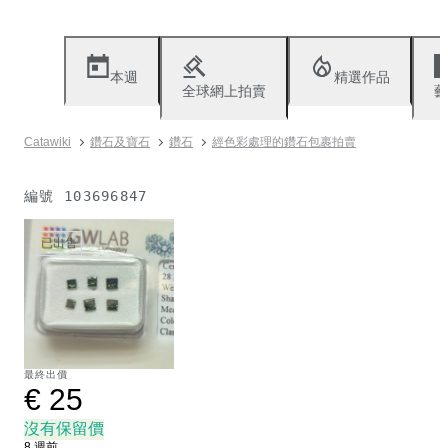
本週
精選作品
全球網上拍賣
藝
Catawiki
鑽石及寶石
鑽石
經色彩處理的鑽石包裹拍賣
編號
103696847
已出售
最終出價
€ 25
沒有保留價
8 週前