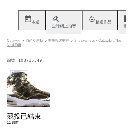
本週
精選作品
全球網上拍賣
藝
Catawiki
時尚及運動
鞋履與運動鞋
Sneakerness x Catawiki：The
Next Edit
編號
103716349
無法使用
競投已結束
11 週前