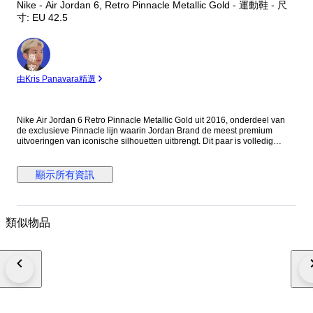
Nike - Air Jordan 6, Retro Pinnacle Metallic Gold - 運動鞋 - 尺
寸: EU 42.5
專
家
由Kris Panavara精選
Nike Air Jordan 6 Retro Pinnacle Metallic Gold uit 2016, onderdeel van
de exclusieve Pinnacle lijn waarin Jordan Brand de meest premium
uitvoeringen van iconische silhouetten uitbrengt. Dit paar is volledig
uitgevoerd in metallic gold leer met bijpassende details, een statement
piece dat luxe en sneakercultuur samenbrengt. De Pinnacle releases
stonden bekend om hun beperkte oplage en hoogwaardige materialen,
顯示所有資訊
wat deze AJ6 tot een gewilde collector item maakt. Productcode 854271-
730, maat US 9 / EU 42.5. Nieuw exemplaar, geleverd met originele doos.
Een zeldzame kans voor verzamelaars om een deadstock Pinnacle aan
de collectie toe te voegen.
類似物品