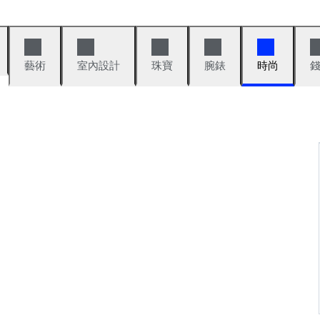
藝術
室內設計
珠寶
腕錶
時尚