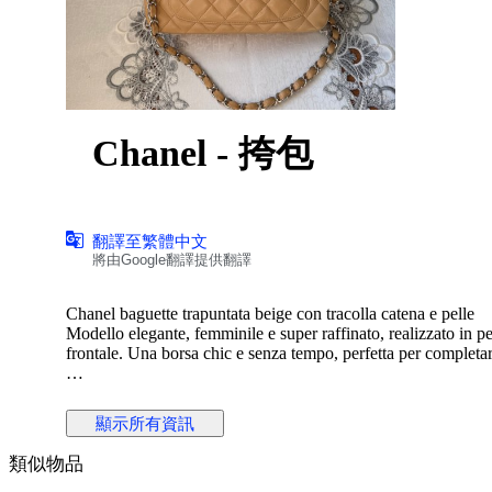
Chanel - 挎包
翻譯至繁體中文
將由Google翻譯提供翻譯
Chanel baguette trapuntata beige con tracolla catena e pelle
Modello elegante, femminile e super raffinato, realizzato in p
frontale. Una borsa chic e senza tempo, perfetta per completare 
La linea allungata la rende molto attuale e portabilissima, men
luxury riconoscibile.
顯示所有資訊
Colore neutro e luminoso, facilissimo da abbinare in ogni sta
類似物品