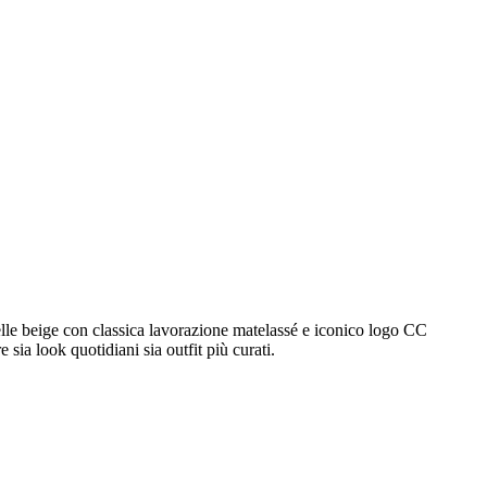
elle beige con classica lavorazione matelassé e iconico logo CC
sia look quotidiani sia outfit più curati.
tre la tracolla con intreccio pelle e catena aggiunge subito un tocco
gione.