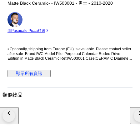
Matte Black Ceramic- - IW503001 - 男士 - 2010-2020
專
家
由Pasquale Picca精選
•⁠ ⁠Optionally, shipping from Europe (EU) is available. Please contact seller
after sale. Brand:IWC Model:Pilot Perpetual Calendar Rodeo Drive
Edition in Matte Black Ceramic Ref:IW503001 Case:CERAMİC Diameter:
46,5mm without crown Movement:AUTOMATİC Strap/Bracelet:ORİGİNAL
Strap/Bracelet length: Visible at photos Clasp:ORİGİNAL Condition: Worn
and in very good condition Extras: No Box , No Papers The box shown in
顯示所有資訊
the picture is a shooting accessories. Not included. Shipping via Fedex or
UPS (Its so safe and fast) #Watchbonafide #yearofthehorse
類似物品