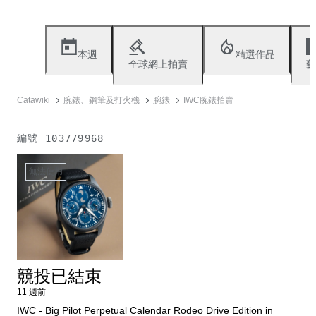
本週
精選作品
全球網上拍賣
藝
Catawiki
腕錶、鋼筆及打火機
腕錶
IWC腕錶拍賣
編號
103779968
無法使用
競投已結束
11 週前
IWC - Big Pilot Perpetual Calendar Rodeo Drive Edition in