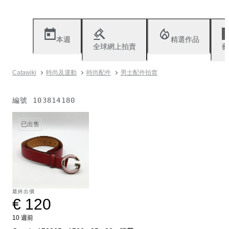
本週
精選作品
全球網上拍賣
藝
Catawiki
時尚及運動
時尚配件
男士配件拍賣
編號
103814180
已出售
最終出價
€ 120
10 週前