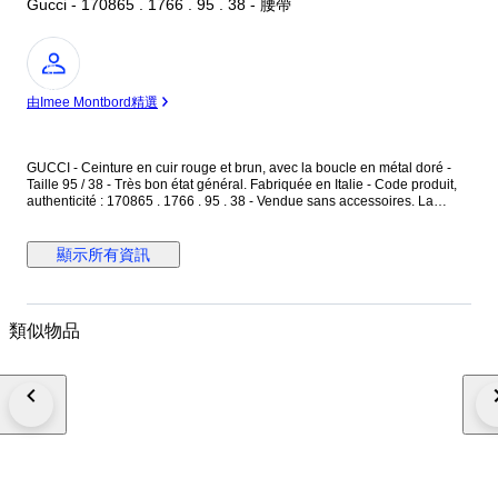
Gucci - 170865 . 1766 . 95 . 38 - 腰帶
專
家
由Imee Montbord精選
GUCCI - Ceinture en cuir rouge et brun, avec la boucle en métal doré -
Taille 95 / 38 - Très bon état général. Fabriquée en Italie - Code produit,
authenticité : 170865 . 1766 . 95 . 38 - Vendue sans accessoires. La
ceinture est en cuir rouge uni, finition grainée - L'intérieur est en cuir brun
naturel, avec des motifs monogramme "GG" - La boucle est en métal doré
et toile tressée de couleur rose. Dimensions : Longueur totale 98 cm -
顯示所有資訊
Largeur du cuir 4 cm - Boucle en métal doré : 6,5 cm x 6,5 cm. La ceinture
est réglable avec ses 3 trous de réglages d'origine, en très bon état. La
ceinture a déjà été portée, en très bon état général.
類似物品