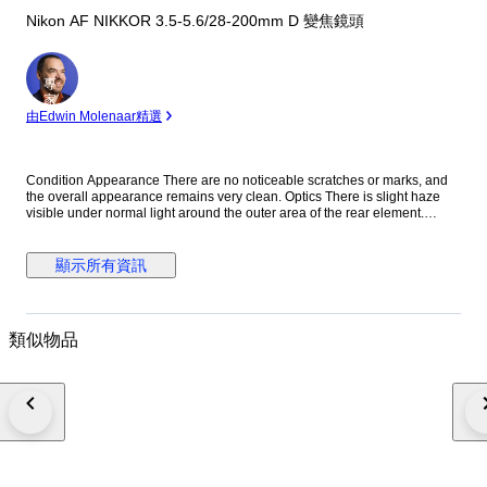
Nikon AF NIKKOR 3.5-5.6/28-200mm D 變焦鏡頭
專
家
由Edwin Molenaar精選
Condition Appearance There are no noticeable scratches or marks, and
the overall appearance remains very clean. Optics There is slight haze
visible under normal light around the outer area of the rear element.
However, this does not affect image quality at all, so you can use it with
confidence. We inspect our items using stronger light than standard
checks, allowing us to provide more accurate information regarding
顯示所有資訊
optical condition. Function Fully functional. All operations work properly
without any issues. Accessories Front lens cap Rear lens cap Everything
shown in the photos is included. Description This versatile Nikon 28-
200mm zoom lens covers a wide focal range, making it an excellent all-in-
類似物品
one solution for travel and everyday photography. Shipping We ship via
DHL, EMS, UPS, or other DDU methods. Import duties and taxes are the
responsibility of the buyer. Final Message Thank you for your interest. This
Nikon 28-200mm lens offers excellent versatility, allowing you to capture
everything from wide-angle scenes to telephoto subjects with a single
lens. Despite minor age-related optical signs, it delivers reliable
performance with no impact on image quality. Each item is carefully
inspected and securely packed to ensure safe delivery worldwide. We
look forward to your purchase. 8B265-0157 25