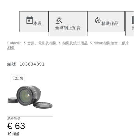
本週
精選作品
全球網上拍賣
藝
Catawiki
音樂、電影及相機
相機及鏡頭用品
Nikon相機拍賣・膠片
相機
編號
103834891
已出售
最終出價
€ 63
10 週前