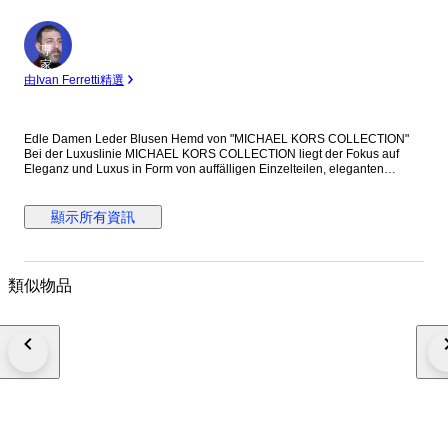
專
家
由Ivan Ferretti精選
Edle Damen Leder Blusen Hemd von "MICHAEL KORS COLLECTION"
Bei der Luxuslinie MICHAEL KORS COLLECTION liegt der Fokus auf
Eleganz und Luxus in Form von auffälligen Einzelteilen, eleganten
Anzügen, wunderschönen Designertaschen, Accessoires und vielen
anderen Styles, die sorgfältig von Kunsthandwerkerinnen und -
handwerkern hergestellt werden. Mod. CAMICIA CAMOSCIO CON
顯示所有資訊
FRANGE Art. MKPR311A Col. Storm Außenmaterial: 100% Lammleder
edles Echtleder Blusen Hemd im Cowboy Stil mit Fransen Verschluss mit
perlmuttfarbigen Druckknöpfen auch offen als Hemdjacke tragbar
figurbetonte Passform sehr edel & zeitlos NEU mit ETIKETT! Retail Price
類似物品
2200,00€ (Made in Italy) Weltweit versicherter Versand mit Tracking &
Trace Maße Size 02 / XS-S Länge 62cm, Brustbreite 42cm, Schulter
38cm, Taille 39cm, Armlänge 68cm Let's get dressedd at
designerdepotberlin - since 2002!! (PS: Einen zwischenzeitlichen Verkauf
in unserem Designer Outlet Store in Berlin behalten wir uns vor!)