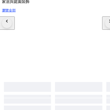
家居與庭園裝飾
kapstok, retro hal kapstok, vintage garderobe wand, teak stijl kapstok,
kapstok met messing haken, mid century hal meubel, vintage entryway
瀏覽全部
rack, design wandkapstok hout, retro kapstok plank mid century kapstok,
vintage wall coat rack, jaren 50 kapstok, jaren 60 kapstok, eikenhouten
kapstok, vintage coat rack wood brass, mid century hallway rack, kapstok
met kledinghangers, vintage wooden hangers, mid century hallway
furniture, retro wandkapstok, design coat rack 1950s 1960s, vintage
entrance rack, mid century interior decor, retro kapstok set.