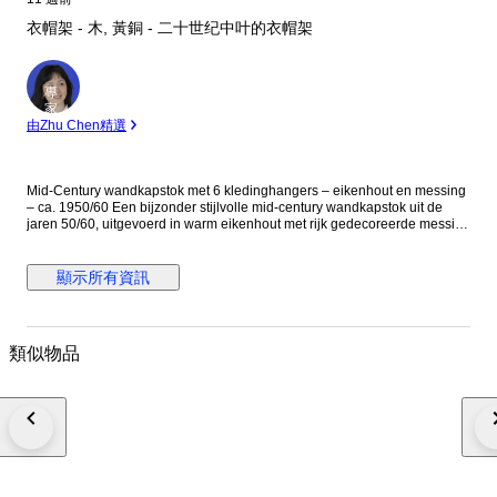
衣帽架 - 木, 黃銅 - 二十世纪中叶的衣帽架
專
家
由Zhu Chen精選
Mid-Century wandkapstok met 6 kledinghangers – eikenhout en messing
– ca. 1950/60 Een bijzonder stijlvolle mid-century wandkapstok uit de
jaren 50/60, uitgevoerd in warm eikenhout met rijk gedecoreerde messing
kapstokhaken en zes bijpassende houten kledinghangers. Dit type
kapstok weerspiegelt perfect het design van het midden van de 20e
eeuw: functioneel, elegant en met aandacht voor ambachtelijke details.
顯示所有資訊
De kapstok bestaat uit twee identieke wandpanelen van massief
eikenhout, elk voorzien van een decoratieve messing kapstokhaak met
dubbele functie: een bovenhaak voor jassen en een lagere haak voor
accessoires zoals hoeden, sjaals of tassen. De ornamentiek van het
類似物品
metaalwerk heeft een subtiele Art Nouveau / klassieke invloed, wat in de
jaren 50 en 60 vaak werd gecombineerd met de strakkere vormen van het
mid-century design. Bijzonder aan dit ensemble zijn de zes originele
houten kledinghangers, eveneens uitgevoerd in eikenhout en voorzien
van metalen ophanghaken. De brede vorm van de hangers is ontworpen
om jassen en colberts goed te ondersteunen zonder de schouders te
vervormen – een kenmerk dat vaak werd toegepast in
kwaliteitskapstokken uit het midden van de 20e eeuw. In de jaren 50 en
60 waren dergelijke kapstokken een vast element in Europese entrees,