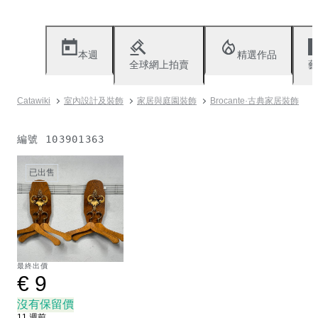
本週
精選作品
全球網上拍賣
藝
Catawiki
室內設計及裝飾
家居與庭園裝飾
Brocante·古典家居裝飾
編號
103901363
已出售
最終出價
€ 9
沒有保留價
11 週前