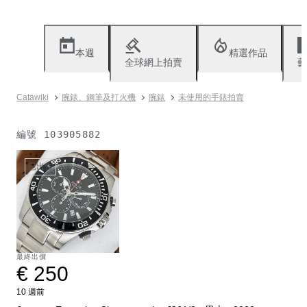
本週
精選作品
全球網上拍賣
藝
Catawiki
腕錶、鋼筆及打火機
腕錶
未使用的手錶拍賣
編號
103905882
已出售
最終出價
€ 250
10 週前