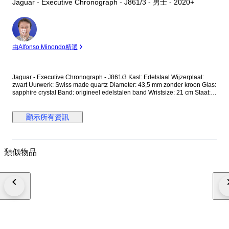
Jaguar - Executive Chronograph - J861/3 - 男士 - 2020+
專
家
由Alfonso Minondo精選
Jaguar - Executive Chronograph - J861/3 Kast: Edelstaal Wijzerplaat:
zwart Uurwerk: Swiss made quartz Diameter: 43,5 mm zonder kroon Glas:
sapphire crystal Band: origineel edelstalen band Wristsize: 21 cm Staat:
Nieuwstaat! Garantie: 1 jaar "de Horlogemeesters" Wordt geleverd in
originele doos + documenten. Dit horloge wordt aangetekend en
verzekerd verstuurd (DHL-express).
顯示所有資訊
類似物品