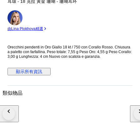
耳環 - 18 克拉 黃金 珊瑚 - 珊瑚耳环
專
家
由Lina Plokhova精選
Orecchini pendenti in Oro Giallo 18 kt / 750 con Corallo Rosso. Chiusura
a paletto con farfallina. Peso totale: 7,55 g Peso Oro: 4,55 g Peso Corallo:
3,00 g Lunghezza: 4 cm Nuovo con scatola e garanzia.
顯示所有資訊
類似物品