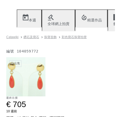
本週
精選作品
全球網上拍賣
藝
Catawiki
鑽石及寶石
珠寶首飾
彩色寶石珠寶拍賣
編號
104059772
已出售
最終出價
€ 705
10 週前