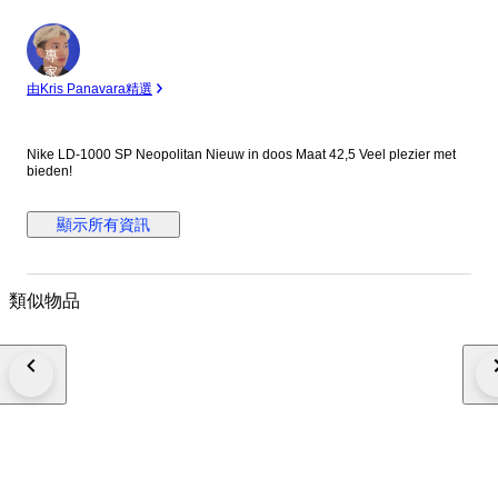
專
家
由Kris Panavara精選
Nike LD-1000 SP Neopolitan Nieuw in doos Maat 42,5 Veel plezier met
bieden!
顯示所有資訊
類似物品