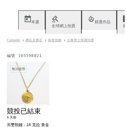
本週
精選作品
全球網上拍賣
藝
Catawiki
鑽石及寶石
珠寶首飾
古典男士珠寶拍賣
編號
105598821
無法使用
競投已結束
4 天前
吊墜頸鏈 - 18 克拉 黃金