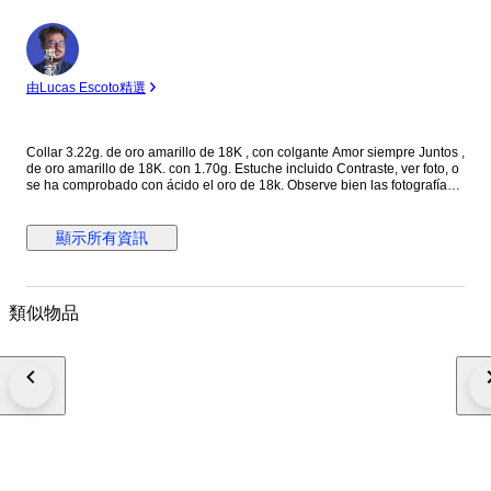
專
家
由Lucas Escoto精選
Collar 3.22g. de oro amarillo de 18K , con colgante Amor siempre Juntos ,
de oro amarillo de 18K. con 1.70g. Estuche incluido Contraste, ver foto, o
se ha comprobado con ácido el oro de 18k. Observe bien las fotografías
de detalles, Cualquier defecto no mencionado en la descripción pero
visible en las fotos se considera como descrito y no podrá dar lugar a
ninguna reclamación Todos nuestros artículos están en stock para envío
顯示所有資訊
inmediato. El envío esta asegurado sin coste añadido. Fuera de Europa
será necesario el ID o DNI para la documentación de aduana y si hubiera
gastos serán por cuenta del comprador Los envíos a islas, pueden tener
incremento del precio (Consultar para que se pueda realizar el envio)
類似物品
Envíos a todo el mundo a través de mensajería internacional DHL, UPS....
, con seguimiento. Excepto los artículos sin reserva