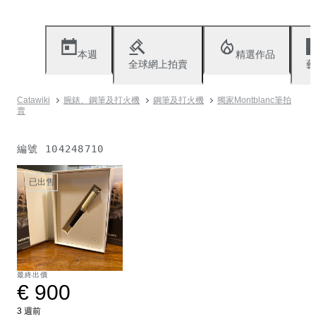
本週
精選作品
全球網上拍賣
藝
Catawiki
腕錶、鋼筆及打火機
鋼筆及打火機
獨家Montblanc筆拍
賣
編號
104248710
已出售
最終出價
€ 900
3 週前