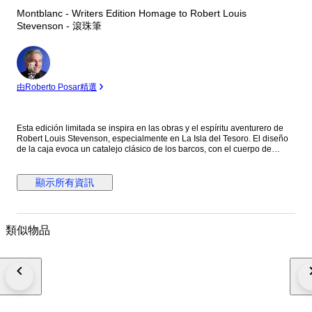
Montblanc - Writers Edition Homage to Robert Louis
Stevenson - 滾珠筆
專
家
由Roberto Posar精選
Esta edición limitada se inspira en las obras y el espíritu aventurero de
Robert Louis Stevenson, especialmente en La Isla del Tesoro. El diseño
de la caja evoca un catalejo clásico de los barcos, con el cuerpo de
resina negra preciosa decorado con cruces ("X"), como en los mapas del
tesoro, y detalles náuticos. El clip de platino evoca un cordón de amarre,
y la rosa de los vientos grabada bajo el clip refuerza la temática de la
顯示所有資訊
navegación y el descubrimiento. La parte superior del capuchón luce el
emblema Montblanc con una calavera y huesos cruzados, una clara
referencia pirata a la obra.
類似物品