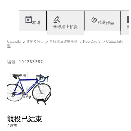
本週
精選作品
全球網上拍賣
藝
Catawiki
運動及項目
自行車及運動器材
Neo Dad Srl x Catawiki拍
賣
編號
104263387
無法使用
競投已結束
7 週前