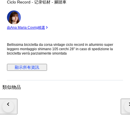
Ciclo Record - 记录铝材 - 腳踏車
專
家
由Ana Maria Covrig精選
Bellissima bicicletta da corsa vintage ciclo record in alluminio super
leggero montaggio shimano 105 cerchi 28" in caso di spedizione la
bicicletta verrà parzialmente smontata
顯示所有資訊
類似物品