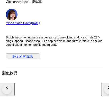
Cicli cantalupo - 腳踏車
專
家
由Ana Maria Covrig精選
Bicicletta come nuova usata per esposizione ottimo stato cerchi da 28" -
single speed - scatto fisso - Flip flop pedivelle anodizzate telaio in acciaio
cerchi alluminio neri profilo maggiorato
顯示所有資訊
類似物品