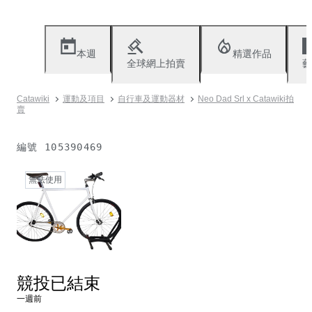
本週
精選作品
全球網上拍賣
藝
Catawiki
運動及項目
自行車及運動器材
Neo Dad Srl x Catawiki拍
賣
編號
105390469
無法使用
競投已結束
一週前