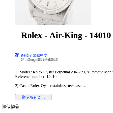
Rolex - Air-King - 1401
翻譯至繁體中文
將由Google翻譯提供翻譯
1) Model : Rolex Oyster Perpetual Air-King Automatic Men'
Reference number: 14010
2) Case : Rolex Oyster stainless steel case.
Size: 34mm ( Excluding Crown)
顯示所有資訊
3) Dial : Rolex dial with silver hands and markers; engine-tu
類似物品
4) Movement : Rolex automatic winding movement