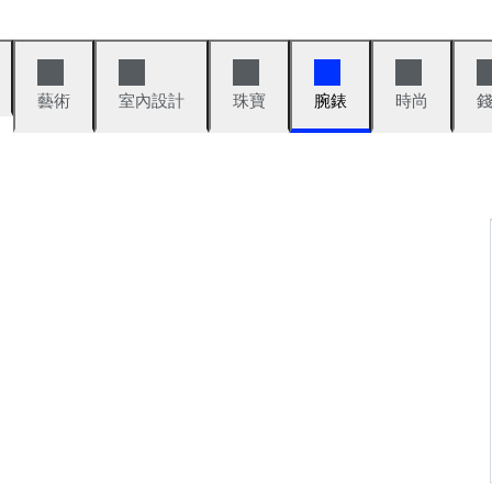
藝術
室內設計
珠寶
腕錶
時尚