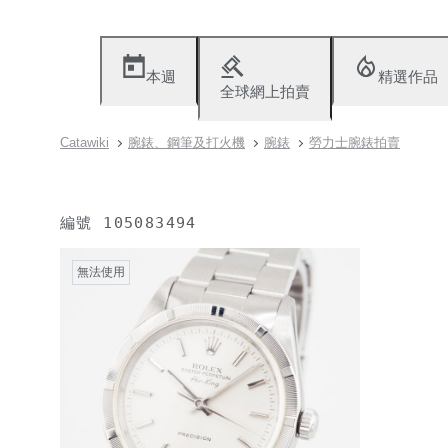
本週
精選作品
全球網上拍賣
Catawiki
腕錶、鋼筆及打火機
腕錶
勞力士腕錶拍賣
編號
105083494
無法使用