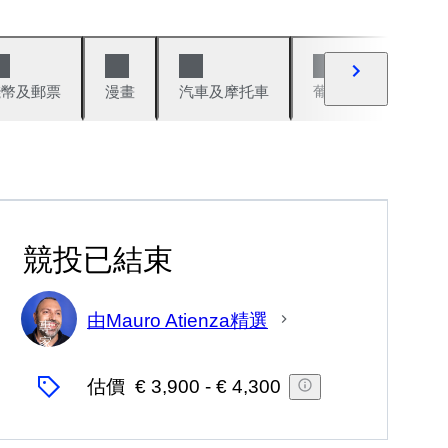
錢幣及郵票
漫畫
汽車及摩托車
葡萄酒與烈酒
競投已結束
由Mauro Atienza精選
專
家
估價
€ 3,900
-
€ 4,300