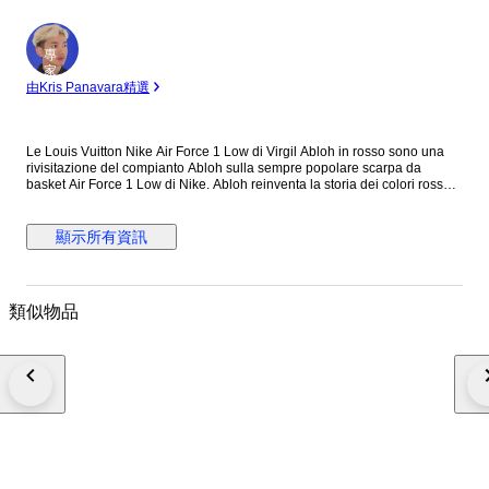
專
家
由Kris Panavara精選
Le Louis Vuitton Nike Air Force 1 Low di Virgil Abloh in rosso sono una
rivisitazione del compianto Abloh sulla sempre popolare scarpa da
basket Air Force 1 Low di Nike. Abloh reinventa la storia dei colori rosso
su bianco in lussuosa pelle stampata LV. Il marchio Louis Vuitton in oro
appare dappertutto. Abloh strizza l'occhio al suo marchio di
abbigliamento OFF-WHITE, con una piccola targhetta sotto lo swoosh e la
顯示所有資訊
scritta "AIR" stampata accanto alla parola "AIR" di Nike sull'intersuola.
Create nell'ambito di una collaborazione di grande successo, le Vuitton
Abloh Nike Air Force 1 Low hanno debuttato come un vero e proprio
oggetto da collezione. Rilasciata solo pochi mesi dopo la prematura
類似物品
morte di Abloh, la colorway in bianco è stata una delle 47 versioni delle
Air Force 1 disegnate da Abloh. Questa scarpa è un'apprezzata
commemorazione di uno degli ultimi progetti del designer. A nostro
avviso, la caratteristica migliore delle Louis Vuitton Nike Air Force 1 Low è
l'interpretazione chic ma discreta di Abloh della palette di colori. Le Louis
Vuitton Nike Air Force 1 Low di Virgil Abloh in rosso sono uscite il 19
luglio del 2022 per una selezione di clienti esclusivi della Maison Le
scarpe vengono spedite nella confezione originale con la ricevuta
originale d'acquisto e con tutti gli accessori presenti nelle foto
dell'annuncio. Le scarpe non sono mai state indossate nemmeno per
essere provate in quanto sono da me personalmente state acquistate a