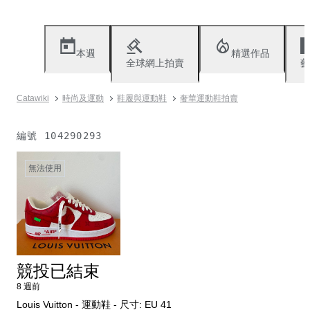
本週
精選作品
全球網上拍賣
藝
Catawiki
時尚及運動
鞋履與運動鞋
奢華運動鞋拍賣
編號
104290293
無法使用
競投已結束
8 週前
Louis Vuitton - 運動鞋 - 尺寸: EU 41