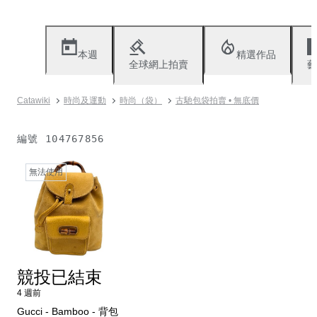
本週
精選作品
全球網上拍賣
藝
Catawiki
時尚及運動
時尚（袋）
古馳包袋拍賣 • 無底價
編號
104767856
無法使用
競投已結束
4 週前
Gucci - Bamboo - 背包