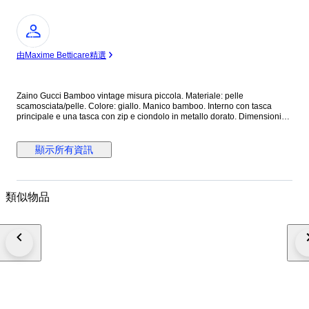
專
家
由Maxime Betticare精選
Zaino Gucci Bamboo vintage misura piccola. Materiale: pelle
scamosciata/pelle. Colore: giallo. Manico bamboo. Interno con tasca
principale e una tasca con zip e ciondolo in metallo dorato. Dimensioni
cm 22 (larghezza) x 22 (altezza) x 7 (profondità). Zaino vintage in ottime
condizioni che presenta principalmente difetti legati a macchie di sporco
per la conservazione soprattutto nelle parti in camoscio. Necessita
顯示所有資訊
semplicemente di pulizia. Deformazione dei manici in pelle, leggeri segni.
Leggero scolorimento, graffi e ossidazione delle parti metalliche,
Condizioni interne: buone condizioni. Leggero odore di chiuso.
Spedizione assicurata entro 24/48 ore dal pagamento. Eventuali
類似物品
limitazioni o costi di importazione e dogana sono a carico dell'acquirente.