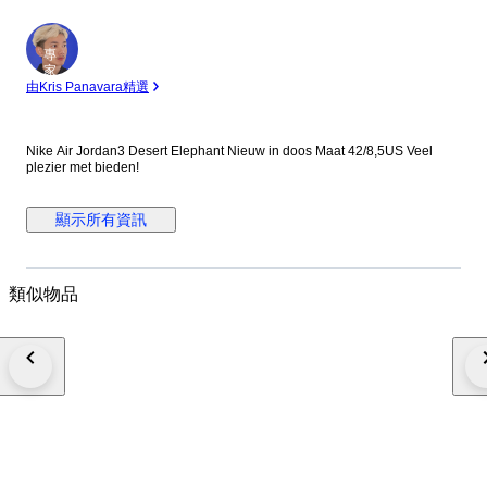
專
家
由Kris Panavara精選
Nike Air Jordan3 Desert Elephant Nieuw in doos Maat 42/8,5US Veel
plezier met bieden!
顯示所有資訊
類似物品