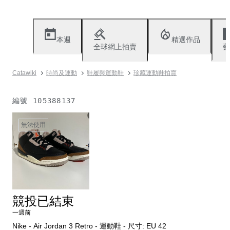
本週
精選作品
全球網上拍賣
藝
Catawiki
時尚及運動
鞋履與運動鞋
珍藏運動鞋拍賣
編號
105388137
無法使用
競投已結束
一週前
Nike - Air Jordan 3 Retro - 運動鞋 - 尺寸: EU 42