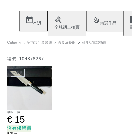
本週
精選作品
全球網上拍賣
藝
Catawiki
室內設計及裝飾
煮食及餐飲
廚具及電器拍賣
編號
104378267
已出售
最終出價
€ 15
沒有保留價
8 週前