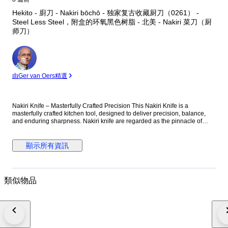
Hekito - 廚刀 - Nakiri bōchō - 独家复古收藏厨刀（0261） -
Steel Less Steel，附盒的环氧黑色树脂 - 北美 - Nakiri 菜刀（厨
师刀）
專
家
由Ger van Oers精選
Nakiri Knife – Masterfully Crafted Precision This Nakiri Knife is a
masterfully crafted kitchen tool, designed to deliver precision, balance,
and enduring sharpness. Nakiri knife are regarded as the pinnacle of
kitchen cutlery, celebrated for their ability to cut with unmatched accuracy
while maintaining their sharp edge for extended periods of time. With a
hardness rating of 59 HRC, this knife offers exceptional sharpness,
顯示所有資訊
durability, and superior edge retention, ensuring consistent performance
and resistance to wear. In Japanese cuisine, each knife is designed with a
purpose—and the Santoku Knife is known for its versatility, making it an
ideal companion for a wide variety of culinary tasks. The knife is
類似物品
presented in a protective transport box, with the blade securely held in a
Red velvet mold for safe storage and elegance. Specifications Overall
Length: 13.0 inches Blade Length: 8.0 inches Handle Length: 5.0 inches
Blade Material: Steel Less Steel (59 HRC Rockwell) Handle Material:
Risen Condition: New/Unused Condition Packaging: Protective transport
box with Black velvet interior mold Care Instructions: Hand wash only –