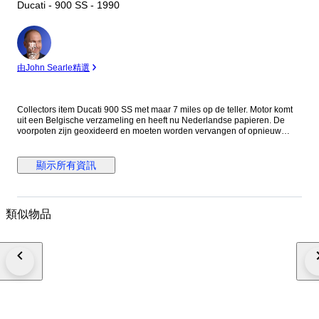
Ducati - 900 SS - 1990
專
家
由John Searle精選
Collectors item Ducati 900 SS met maar 7 miles op de teller. Motor komt
uit een Belgische verzameling en heeft nu Nederlandse papieren. De
voorpoten zijn geoxideerd en moeten worden vervangen of opnieuw
worden verchroomd. Eventueel zijn er vervangende poten erbij te
leveren. De motor loopt maar toch wordt aangeraden de riemen, olie en
filter te vervangen. Voor de staat zie foto's. Het is mogelijk de motor te
顯示所有資訊
bezichtigen op afspraak in Meerlo, Nederland Als de motor wordt
geleverd door transporteur word de motor afgeleverd zonder accu en
benzine in verband met eisen van de transporteur.
類似物品