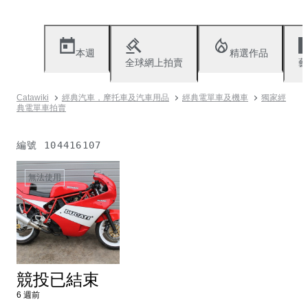
本週
精選作品
全球網上拍賣
藝
Catawiki
經典汽車，摩托車及汽車用品
經典電單車及機車
獨家經
典電單車拍賣
編號
104416107
無法使用
競投已結束
6 週前