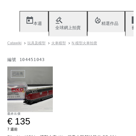
本週
精選作品
全球網上拍賣
藝
Catawiki
玩具及模型
火車模型
N 模型火車拍賣
編號
104451043
已出售
最終出價
€ 135
7 週前