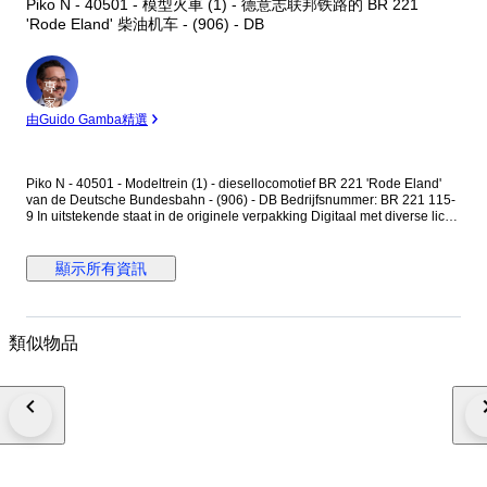
Piko N - 40501 - 模型火車 (1) - 德意志联邦铁路的 BR 221
'Rode Eland' 柴油机车 - (906) - DB
專
家
由Guido Gamba精選
Piko N - 40501 - Modeltrein (1) - diesellocomotief BR 221 'Rode Eland'
van de Deutsche Bundesbahn - (906) - DB Bedrijfsnummer: BR 221 115-
9 In uitstekende staat in de originele verpakking Digitaal met diverse licht
en geluidsfuncties Tijdperk IV Ep IV Getest en in orde bevonden Foto's
zijn onderdeel van de beschrijving Verzending via GLS
顯示所有資訊
類似物品