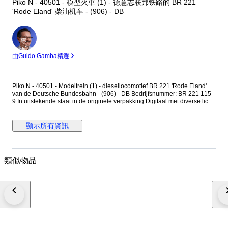
Piko N - 40501 - 模型火車 (1) - 德意志联邦铁路的 BR 221
'Rode Eland' 柴油机车 - (906) - DB
專
家
由Guido Gamba精選
Piko N - 40501 - Modeltrein (1) - diesellocomotief BR 221 'Rode Eland'
van de Deutsche Bundesbahn - (906) - DB Bedrijfsnummer: BR 221 115-
9 In uitstekende staat in de originele verpakking Digitaal met diverse licht
en geluidsfuncties Tijdperk IV Ep IV Getest en in orde bevonden Foto's
zijn onderdeel van de beschrijving Verzending via GLS
顯示所有資訊
類似物品