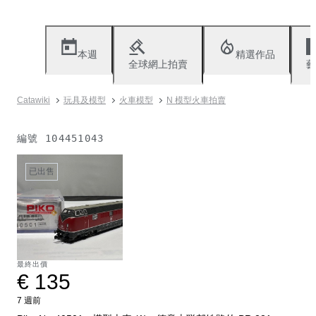
本週
精選作品
全球網上拍賣
藝
Catawiki
玩具及模型
火車模型
N 模型火車拍賣
編號
104451043
已出售
最終出價
€ 135
7 週前