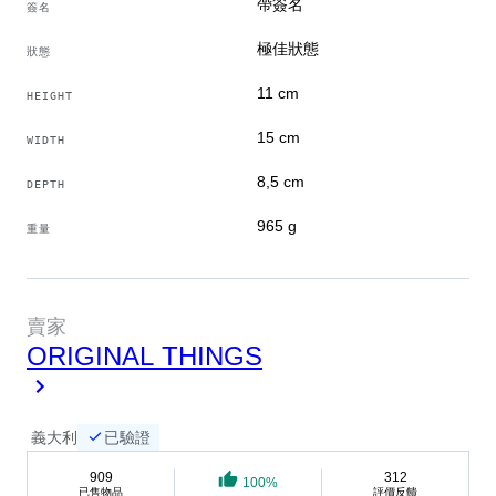
帶簽名
簽名
状况:
雕塑处于极佳的保养状态。无任何缺口、划痕、混浊或结
極佳狀態
狀態
构缺陷。水晶完全清澈明亮。请仔细查看随附照片，照片
11 cm
HEIGHT
为描述的组成部分。
15 cm
WIDTH
包装与运输:
我们将以极高的包装标准保护物件。物品将使用防护材料
8,5 cm
DEPTH
包装，以确保运输过程中的完整性。将通过国际快递发货
965 g
重量
并提供可追踪编码。
賣家的故事
賣家
ORIGINAL THINGS
欢迎来到我的个人资料。我是一位热爱艺术的收藏
家，提供精选的玻璃器皿、瓷器和装饰品收藏。我在
这个行业拥有四十年的经验，曾与国际主要拍卖行合
作。我的Catawiki账号的建立，是为了继续与更多爱
義大利
已驗證
好者分享这些物品的美丽与历史。我保证专业知识、
909
312
100%
真实的描述，以及基于诚信和透明的职业操守。
已售物品
評價反饋