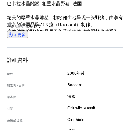
巴卡拉水晶雕塑- 粗重水晶野猪- 法国
精美的厚重水晶雕塑，栩栩如生地呈现一头野猪，由享有
盛名的法国品牌巴卡拉（Baccarat）制作。
譯文
顯示原文
这件优雅的野猪作品属于备受追捧的动物题材收藏系列。
顯示更多
产品特征:
• 品牌：Baccarat（法国手工制作）
• 材料：高质量铅晶透明水晶，因其卓越的光折射而著
詳細資料
称。
• 真实性：物件底座上刻有经典的酸刻巴卡拉商标，保证
2000年後
時代
完全原装正品（如照片所示）。
Baccarat
製造商/品牌
尺寸与重量:
法國
原產國
• 高度：11 cm
• 宽度（长）：15 cm
Cristallo Massif
材質
• 深度：8.5 cm
Cinghiale
藝術品標題
• 重量：965 克（结构厚重紧凑）