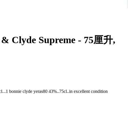
lyde Supreme - 75厘升,
l...1 bonnie clyde yeras80 43%..75cl..in excellent condition