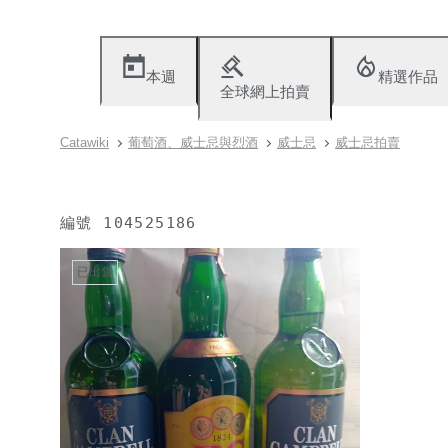
本週
精選作品
全球網上拍賣
Catawiki
葡萄酒、威士忌與烈酒
威士忌
威士忌拍賣
編號
104525186
已出售