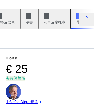
錢幣及郵票
漫畫
汽車及摩托車
葡萄酒與烈酒
最終出價
€ 25
沒有保留價
專
家
由Stefan Bügler精選