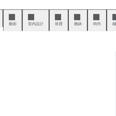
藝術
室內設計
珠寶
腕錶
時尚