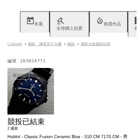
本週
精選作品
全球網上拍賣
藝
Catawiki
腕錶、鋼筆及打火機
腕錶
獨家全新腕錶拍賣
編號
105024771
無法使用
競投已結束
2 週前
Hublot - Classic Fusion Ceramic Blue - 510.CM.7170.CM - 男