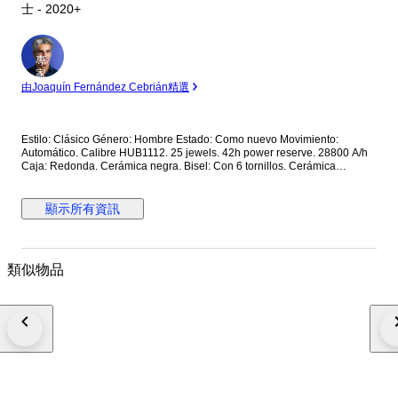
士 - 2020+
專
家
由Joaquín Fernández Cebrián精選
Estilo: Clásico Género: Hombre Estado: Como nuevo Movimiento:
Automático. Calibre HUB1112. 25 jewels. 42h power reserve. 28800 A/h
Caja: Redonda. Cerámica negra. Bisel: Con 6 tornillos. Cerámica
Corona: Con logo. Tapa trasera: Con cristal. Con inscripciones. Sujeta
con 6 tornillos. Cerámica. Esfera: Azul. Calendario a las 3. Segundero
central. Cristal: Zafiro. Plano. Antirreflejo. Correa: Cerámica Cierre: Con
顯示所有資訊
logo. Con pulsadores. Deployante doble. Titanio Dimensiones: Diámetro
(sin corona): 45 mm. Altura con asas: 52 mm. Grueso: 10.5 mm. Anchura
entre asas: 25.7 mm. Anchura cierre: 23.5 mm. Peso: 163 gr Resistencia
al agua: 5 Atm. Caja original de madera. Garantía activada en la web
類似物品
oficial de Hublot. Precio de tarifa (PVP): 10500€