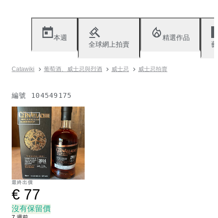
本週
精選作品
全球網上拍賣
藝
Catawiki
葡萄酒、威士忌與烈酒
威士忌
威士忌拍賣
編號
104549175
已出售
最終出價
€ 77
沒有保留價
7 週前