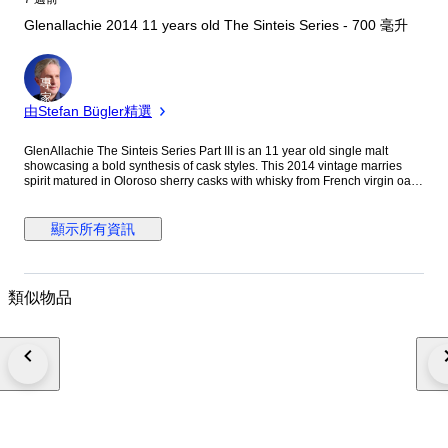
Glenallachie 2014 11 years old The Sinteis Series - 700 毫升
專
家
由Stefan Bügler精選
GlenAllachie The Sinteis Series Part III is an 11 year old single malt
showcasing a bold synthesis of cask styles. This 2014 vintage marries
spirit matured in Oloroso sherry casks with whisky from French virgin oak,
creating a richly layered and characterful expression. Bottled at natural
cask strength of 57.4% ABV, non-chill filtered and of natural colour, it
delivers indulgent flavours of dark chocolate, roasted coffee, honeyed
顯示所有資訊
orange, baked apple and muscovado sugar, balanced by nutmeg,
cinnamon and gentle oak spice. A confident and innovative release from
Billy Walker.
類似物品