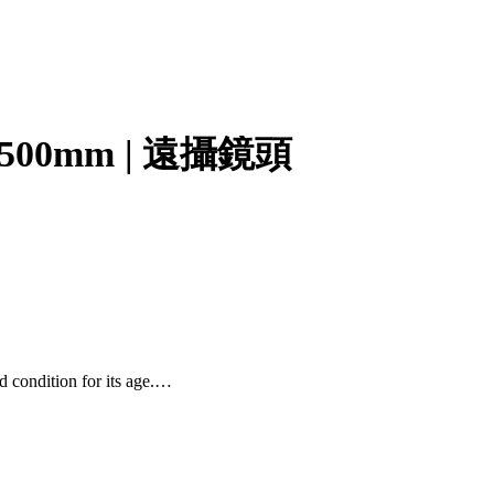
5.6/500mm | 遠攝鏡頭
d condition for its age.