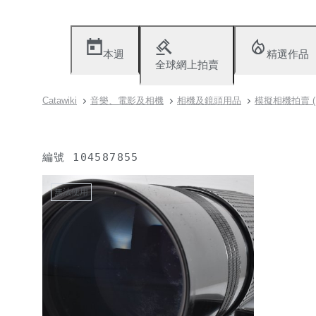
本週
精選作品
全球網上拍賣
Catawiki
音樂、電影及相機
相機及鏡頭用品
模擬相機拍賣 (19
編號
104587855
無法使用