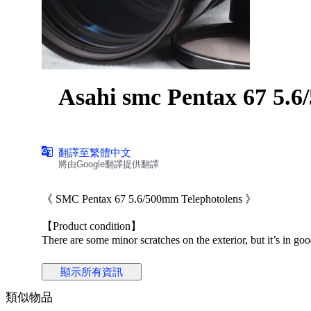
Asahi smc Pentax 67 
翻譯至繁體中文
將由Google翻譯提供翻譯
《 SMC Pentax 67 5.6/500mm Telephotolens 》
【Product condition】
There are some minor scratches on the exterior, but it’s in goo
There is no major damage, and it can be used comfortably.
顯示所有資訊
【Functional】
The following functions have been checked:
類似物品
the extension operates smoothly.