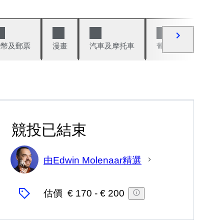
錢幣及郵票
漫畫
汽車及摩托車
葡萄酒與烈酒
競投已結束
由Edwin Molenaar精選
專
家
估價
€ 170
-
€ 200