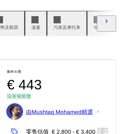
錢幣及郵票
漫畫
汽車及摩托車
葡萄酒與烈酒
最終出價
€ 443
沒有保留價
由Mushtaq Mohamed精選
專
家
零售估值
€ 2,800
-
€ 3,400