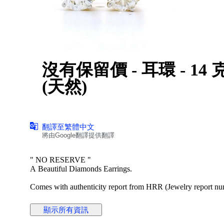
沒有保留價 - 耳環 - 14 克拉 黃金 - 1.
(天然)
翻譯至繁體中文
將由Google翻譯提供翻譯
" NO RESERVE "
A Beautiful Diamonds Earrings.
Comes with authenticity report from HRR (Jewelry report num
Main Stone - Dimond,
顯示所有資訊
Main Stone Weight - 1.06 Carat,
HRD Report No. - J260000036738