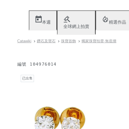
本週
精選作品
全球網上拍賣
Catawiki
鑽石及寶石
珠寶首飾
獨家珠寶拍賣·無底價
編號
104976014
已出售