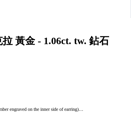
06ct. tw. 鉆石
ber engraved on the inner side of earring)