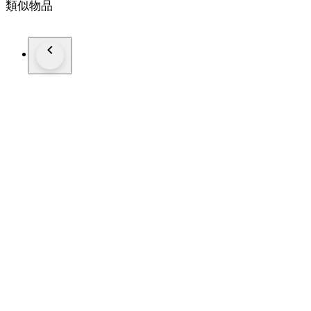
類似物品
Total Number of Diamonds - 2
Diamond Shape and Cut - Round Brilliant Cut,
Diamond Color & Clarity - E/F - SI-P Diamonds
EF is color of diamonds
Set in 14k Yellow gold