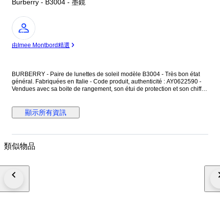
Burberry - B3004 - 墨鏡
專
家
由Imee Montbord精選
BURBERRY - Paire de lunettes de soleil modèle B3004 - Très bon état
général. Fabriquées en Italie - Code produit, authenticité : AY0622590 -
Vendues avec sa boite de rangement, son étui de protection et son chiffon
de nettoyage. La monture est en métal argenté, finition brillante - Les
branches sont en résine couleur vert foncé sur une face et vert avec des
motifs à carreaux sur l'autre face - Le masque est sans monture
顯示所有資訊
apparente. Les verres sont teintés uniformément, avec des micros
rayures. Dimensions : Hauteur du masque 4,8 cm - Largeur du masque
13,5 cm - Longueur des branches 12,5 cm. Inscriptions : Burberry Made in
Italy CE // B3004 1003/73 65[]12 125. Les verres présentent des micros
類似物品
rayures, non visible sur les photos et ne gênant pas la vision. Les lunettes
sont en très bon état général.