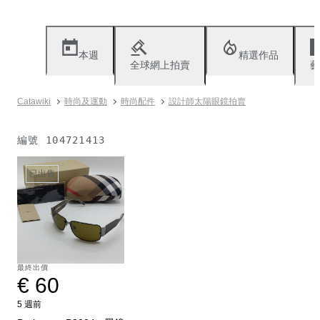
本週
精選作品
全球網上拍賣
藝
Catawiki
時尚及運動
時尚配件
設計師太陽眼鏡拍賣
編號
104721413
已出售
最終出價
€ 60
5 週前