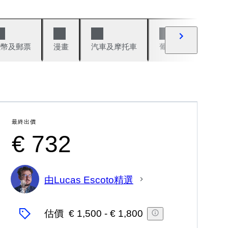
錢幣及郵票
漫畫
汽車及摩托車
葡萄酒與烈酒
最終出價
€ 732
由Lucas Escoto精選
專
家
估價
€ 1,500
-
€ 1,800