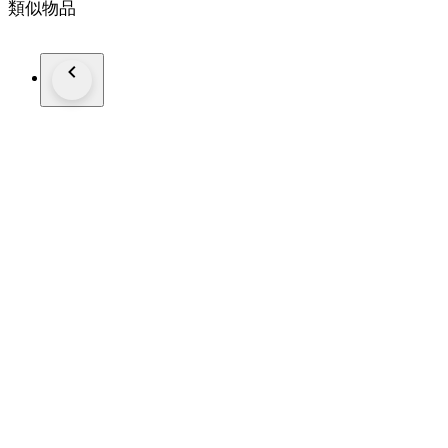
類似物品
Italia
anni '30/40
H. max. 2,9 cm.
Larg. max. 1,9 cm.
Spess. max. 2,1 cm.
Diametro interno, (a contatto pelle ) 1,80 cm.
Peso, 9 gr.
Spedizione con corriere veloce tracciabile.