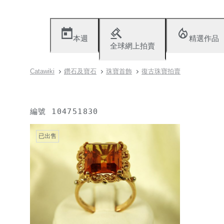
本週
精選作品
全球網上拍賣
Catawiki
鑽石及寶石
珠寶首飾
復古珠寶拍賣
編號
104751830
已出售