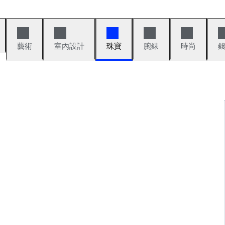
藝術
室內設計
珠寶
腕錶
時尚