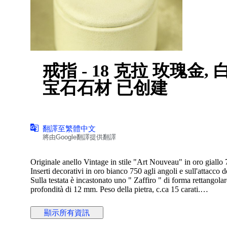
戒指 - 18 克拉 玫瑰金, 白金 - 15.00ct. tw. 
宝石石材 已创建
翻譯至繁體中文
將由Google翻譯提供翻譯
Originale anello Vintage in stile "Art Nouveau" in oro giallo 
Inserti decorativi in oro bianco 750 agli angoli e sull'attacco 
Sulla testata è incastonato uno " Zaffiro " di forma rettangol
profondità di 12 mm. Peso della pietra, c.ca 15 carati.
Bel colore lucente arancione, miele ambrato.
Marchiato internamente 750.
顯示所有資訊
Bel esemplare in ottima conservazione, e di piacevole aspetto