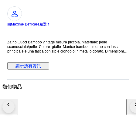
專
家
由Maxime Betticare精選
Zaino Gucci Bamboo vintage misura piccola. Materiale: pelle
scamosciata/pelle. Colore: giallo. Manico bamboo. Interno con tasca
principale e una tasca con zip e ciondolo in metallo dorato. Dimensioni
cm 22 (larghezza) x 22 (altezza) x 7 (profondità). Zaino vintage in ottime
condizioni che presenta principalmente difetti legati a macchie di sporco
per la conservazione soprattutto nelle parti in camoscio. Necessita
顯示所有資訊
semplicemente di pulizia. Deformazione dei manici in pelle, leggeri segni.
Leggero scolorimento, graffi e ossidazione delle parti metalliche,
Condizioni interne: buone condizioni. Leggero odore di chiuso.
Spedizione assicurata entro 24/48 ore dal pagamento. Eventuali
類似物品
limitazioni o costi di importazione e dogana sono a carico dell'acquirente.