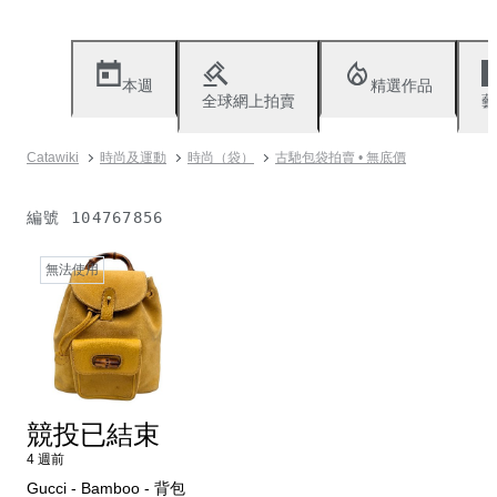
本週
精選作品
全球網上拍賣
藝
Catawiki
時尚及運動
時尚（袋）
古馳包袋拍賣 • 無底價
編號
104767856
無法使用
競投已結束
4 週前
Gucci - Bamboo - 背包