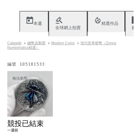
本週
精選作品
全球網上拍賣
藝
Catawiki
錢幣及郵票
Modern Coins
現代世界硬幣（Zonos
Numismatics精選）
編號
105181533
無法使用
競投已結束
一週前