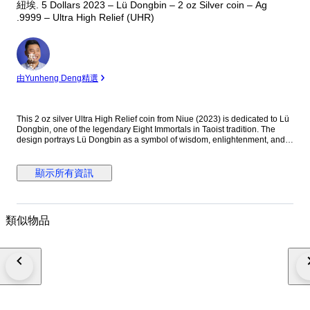
紐埃. 5 Dollars 2023 – Lü Dongbin – 2 oz Silver coin – Ag
.9999 – Ultra High Relief (UHR)
專
家
由Yunheng Deng精選
This 2 oz silver Ultra High Relief coin from Niue (2023) is dedicated to Lü
Dongbin, one of the legendary Eight Immortals in Taoist tradition. The
design portrays Lü Dongbin as a symbol of wisdom, enlightenment, and
spiritual power, reflecting his important place in Chinese mythology and
cultural heritage. Details: — Country: Niue — Year: 2023 — Theme: Lü
Dongbin — Metal: Silver (Ag .9999) — Weight: 2 oz (62.2 g) — Face
顯示所有資訊
value: 5 Dollars — Finish: Ultra High Relief (UHR) — Diameter: approx.
45–50 mm — Edition: Limited issue Description: The reverse features a
highly sculpted depiction of Lü Dongbin, often shown with his mystical
sword and flowing robes, symbolizing protection and spiritual mastery.
類似物品
The Ultra High Relief minting technique dramatically enhances depth and
three-dimensional detail, giving the coin exceptional visual presence and
artistic impact. The obverse displays the effigy of King Charles III together
with the denomination and year of issue, confirming its legal tender status
of Niue. Condition Note: This is an Ultra High Relief collector coin struck
in fine silver. Due to the UHR minting process, minor contact marks, small
surface lines, micro-scratches, light natural toning, or slight relief-edge
variations may occur. Such characteristics are typical for Ultra High Relief
silver coins and do not affect authenticity or collectible value.